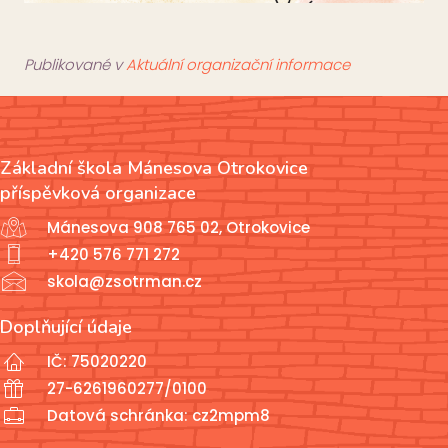
Publikované v
Aktuální organizační informace
Základní škola Mánesova Otrokovice
příspěvková organizace
Mánesova 908 765 02, Otrokovice
+420 576 771 272
skola@zsotrman.cz
Doplňující údaje
IČ: 75020220
27-6261960277/0100
Datová schránka: cz2mpm8