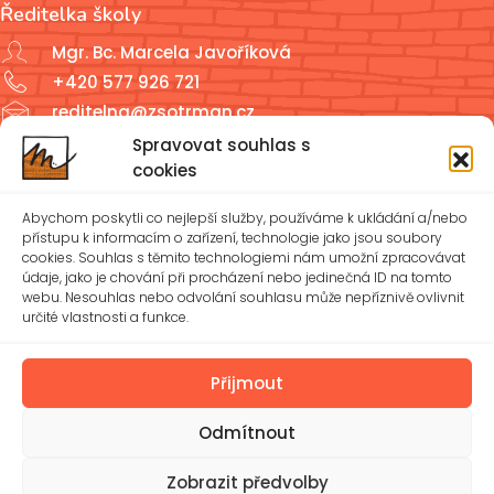
Ředitelka školy
Mgr. Bc. Marcela Javoříková
+420 577 926 721
reditelna@zsotrman.cz
Spravovat souhlas s
Školní jídelna a školní družina
cookies
ŠJ: +420 577 927 979
Abychom poskytli co nejlepší služby, používáme k ukládání a/nebo
ŠD: +420 577 926 720
přístupu k informacím o zařízení, technologie jako jsou soubory
cookies. Souhlas s těmito technologiemi nám umožní zpracovávat
údaje, jako je chování při procházení nebo jedinečná ID na tomto
reditelna@zsotrman.cz
webu. Nesouhlas nebo odvolání souhlasu může nepříznivě ovlivnit
určité vlastnosti a funkce.
Zásady cookies (EU)
Ochrana osobních údajů – GDPR
Přijmout
Odmítnout
Spravovat souhlas
Prohlášení o přístupnosti
Zobrazit předvolby
© 2026 Základní škola Mánesova Otrokovice, příspěvková