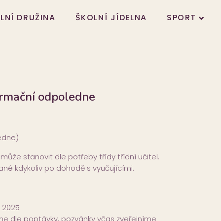
LNÍ DRUŽINA
ŠKOLNÍ JÍDELNA
SPORT
formační odpoledne
ledne)
může stanovit dle potřeby třídy třídní učitel.
tané kdykoliv po dohodě s vyučujícími.
u 2025
me dle poptávky, pozvánky včas zveřejníme