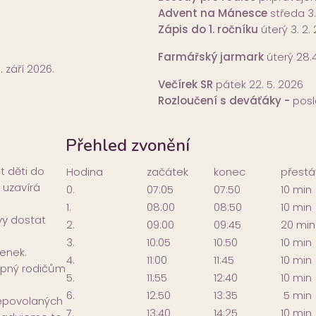
Advent na Mánesce
středa 3.
Zápis do 1. ročníku
úterý 3. 2.
Farmářský jarmark
úterý 28.
 září 2026.
Večírek SR
pátek 22. 5. 2026
Rozloučení s deváťáky -
posl
Přehled zvonění
t děti do
Hodina
začátek
konec
přestá
 uzavírá
0.
07:05
07:50
10 min
.
1.
08:00
08:50
10 min
vy dostat
2.
09:00
09:45
20 min
3.
10:05
10:50
10 min
venek.
4.
11:00
11:45
10 min
tupný rodičům
5.
11:55
12:40
10 min
6.
12:50
13:35
5 min
nepovolaných
7.
13:40
14:25
10 min