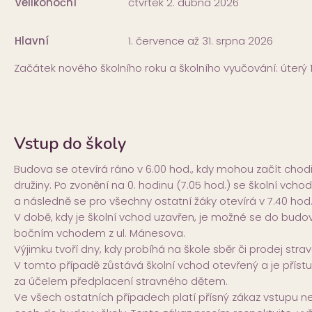
Velikonoční
čtvrtek 2. dubna 2026
Hlavní
1. července až 31. srpna 2026
Začátek nového školního roku a školního vyučování: úterý 1.
Vstup do školy
Budova se otevírá ráno v 6.00 hod., kdy mohou začít chodi
družiny. Po zvonění na 0. hodinu (7.05 hod.) se školní vchod
a následně se pro všechny ostatní žáky otevírá v 7.40 hod
V době, kdy je školní vchod uzavřen, je možné se do budo
bočním vchodem z ul. Mánesova.
Výjimku tvoří dny, kdy probíhá na škole sběr či prodej stra
V tomto případě zůstává školní vchod otevřený a je přís
za účelem předplacení stravného dětem.
Ve všech ostatních případech platí přísný zákaz vstupu 