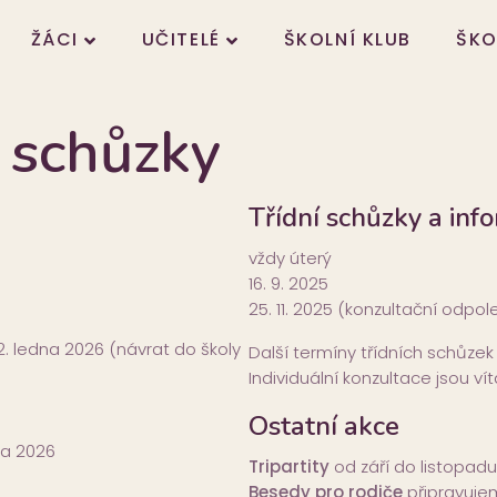
ŽÁCI
UČITELÉ
ŠKOLNÍ KLUB
ŠKO
í schůzky
Třídní schůzky a in
vždy úterý
16. 9. 2025
25. 11. 2025 (konzultační odpo
2. ledna 2026 (návrat do školy
Další termíny třídních schůzek 
Individuální konzultace jsou ví
Ostatní akce
na 2026
Tripartity
od září do listopad
Besedy pro rodiče
připravuje