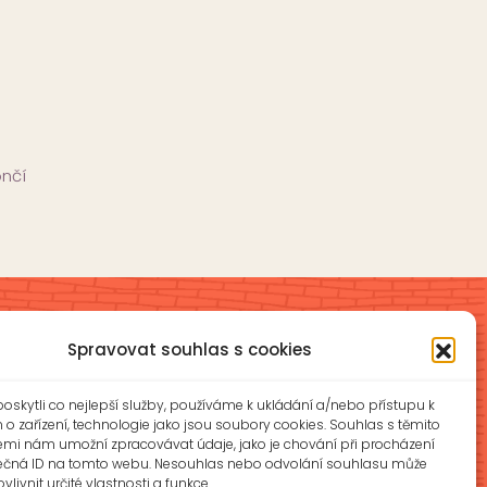
ončí
Spravovat souhlas s cookies
Školní jídelna a školní družina
skytli co nejlepší služby, používáme k ukládání a/nebo přístupu k
íková
ŠJ: +420 577 927 979
o zařízení, technologie jako jsou soubory cookies. Souhlas s těmito
ŠD: +420 577 926 720
emi nám umožní zpracovávat údaje, jako je chování při procházení
ečná ID na tomto webu. Nesouhlas nebo odvolání souhlasu může
z
vlivnit určité vlastnosti a funkce.