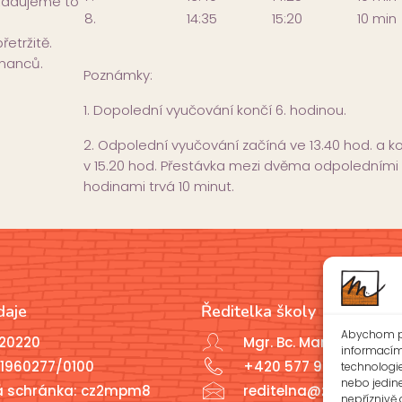
yžadujeme to
8.
14:35
15:20
10 min
etržitě.
tnanců.
Poznámky:
1. Dopolední vyučování končí 6. hodinou.
2. Odpolední vyučování začíná ve 13.40 hod. a k
v 15.20 hod. Přestávka mezi dvěma odpoledními
hodinami trvá 10 minut.
daje
Ředitelka školy
Abychom po
020220
Mgr. Bc. Marcela Javoř
informacím 
1960277/0100
+420 577 926 721
technologi
nebo jedin
á schránka: cz2mpm8
reditelna@zsotrman.c
nepříznivě o