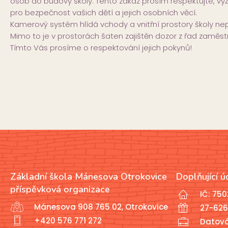
osob do budovy školy. Tento zákaz prosím respektujte, v
pro bezpečnost vašich dětí a jejich osobních věcí.
Kamerový systém hlídá vchody a vnitřní prostory školy nepř
Mimo to je v prostorách šaten zajištěn dozor z řad zaměs
Tímto Vás prosíme o respektování jejich pokynů!
Základní škola Mánesova Otrokovice
Doplňující ú
příspěvková organizace
IČ: 75
Mánesova 908 765 02, Otrokovice
27-626
+420 576 771 272
Datov