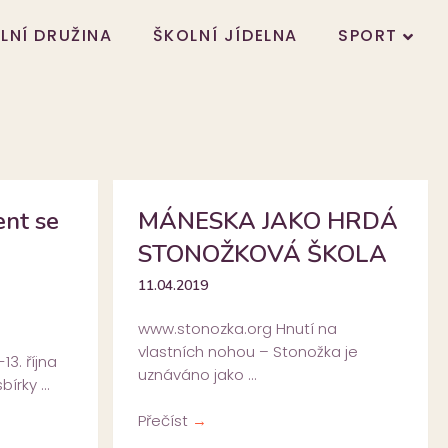
LNÍ DRUŽINA
ŠKOLNÍ JÍDELNA
SPORT
nt se
MÁNESKA JAKO HRDÁ
STONOŽKOVÁ ŠKOLA
11.04.2019
www.stonozka.org Hnutí na
vlastních nohou – Stonožka je
13. října
uznáváno jako ...
írky ...
Přečíst
→