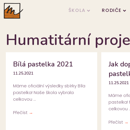
ŠKOLA
RODIČE
Humatitární proj
Bílá pastelka 2021
Jak do
pastel
11.25.2021
11.25.2021
Máme oficiální výsledky sbírky Bíla
pastelka! Naše škola vybrala
Máme ofici
celkovou ...
pastelka!
celkovou ..
Přečíst
→
Přečíst
→