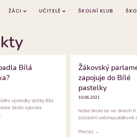
ŽÁCI
UČITELÉ
ŠKOLNÍ KLUB
ŠKO
ekty
padla Bílá
Žákovský parlame
ka?
zapojuje do Bílé
pastelky
10.06.2021
ální výsledky sbírky Bíla
 Naše škola vybrala
Naše škola se ve dnech 11.-
.
zúčastní celorepublikové sb
Přečíst
→