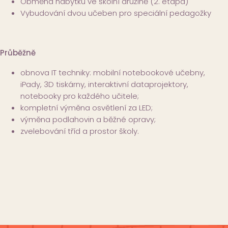
Obměna nábytku ve školní družině (2. etapa)
Vybudování dvou učeben pro speciální pedagožky
Průběžně
obnova IT techniky: mobilní notebookové učebny,
iPady, 3D tiskárny, interaktivní dataprojektory,
notebooky pro každého učitele;
kompletní výměna osvětlení za LED;
výměna podlahovin a běžné opravy;
zvelebování tříd a prostor školy.