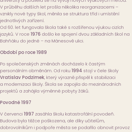
univerzity a podílela se na vývoji nových výukových metod.
V průběhu dalších let prošla několika reorganizacemi –
vznikly nové typy škol, měnila se struktura tříd i umístění
jednotlivých zařízení.
Od 60. let fungovala škola také s rozšířenou výukou cizích
jazyků. V roce
1976
došlo ke spojení dvou základních škol na
Bahňáku do jedné – na Mánesově ulici.
Období po roce 1989
Po společenských změnách docházelo k častým
personálním obměnám. Od roku
1994
stojí v čele školy
Vratislav Podzimek
, který výrazně přispěl k stabilizaci
a modernizaci školy. Škola se zapojila do mezinárodních
projektů a zahájila výměnné pobyty žáků.
Povodně 1997
V červenci
1997
zasáhla školu katastrofální povodeň.
Budova byla těžce poškozena, ale díky učitelům,
dobrovolníkům i podpoře města se podařilo obnovit provoz