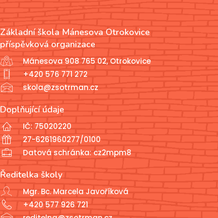
Základní škola Mánesova Otrokovice
příspěvková organizace
Mánesova 908 765 02, Otrokovice
+420 576 771 272
skola@zsotrman.cz
Doplňující údaje
IČ: 75020220
27-6261960277/0100
Datová schránka: cz2mpm8
Ředitelka školy
Mgr. Bc. Marcela Javoříková
+420 577 926 721
reditelna@zsotrman.cz