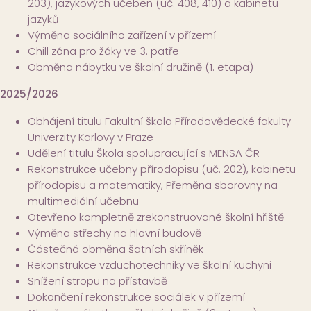
203), jazykových učeben (uč. 408, 410) a kabinetu
jazyků
Výměna sociálního zařízení v přízemí
Chill zóna pro žáky ve 3. patře
Obměna nábytku ve školní družině (1. etapa)
2025/2026
Obhájení titulu Fakultní škola Přírodovědecké fakulty
Univerzity Karlovy v Praze
Udělení titulu Škola spolupracující s MENSA ČR
Rekonstrukce učebny přírodopisu (uč. 202), kabinetu
přírodopisu a matematiky, Přeměna sborovny na
multimediální učebnu
Otevřeno kompletně zrekonstruované školní hřiště
Výměna střechy na hlavní budově
Částečná obměna šatních skříněk
Rekonstrukce vzduchotechniky ve školní kuchyni
Snížení stropu na přístavbě
Dokončení rekonstrukce sociálek v přízemí