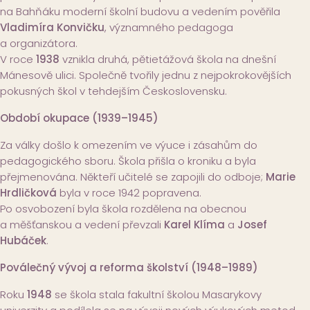
na Bahňáku moderní školní budovu a vedením pověřila
Vladimíra Konvičku
, významného pedagoga
a organizátora.
V roce
1938
vznikla druhá, pětietážová škola na dnešní
Mánesově ulici. Společně tvořily jednu z nejpokrokovějších
pokusných škol v tehdejším Československu.
Období okupace (1939–1945)
Za války došlo k omezením ve výuce i zásahům do
pedagogického sboru. Škola přišla o kroniku a byla
přejmenována. Někteří učitelé se zapojili do odboje;
Marie
Hrdličková
byla v roce 1942 popravena.
Po osvobození byla škola rozdělena na obecnou
a měšťanskou a vedení převzali
Karel Klíma
a
Josef
Hubáček
.
Poválečný vývoj a reforma školství (1948–1989)
Roku
1948
se škola stala fakultní školou Masarykovy