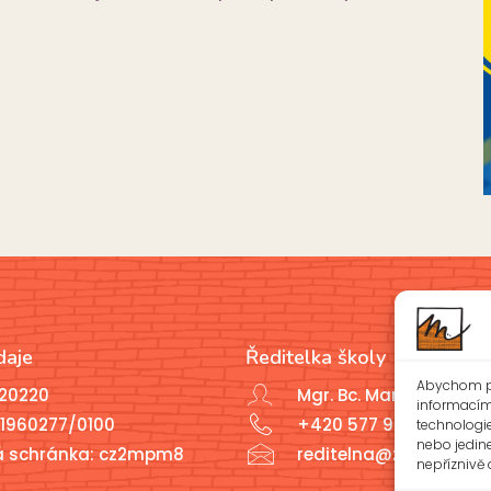
daje
Ředitelka školy
Abychom po
020220
Mgr. Bc. Marcela Javoř
informacím 
1960277/0100
+420 577 926 721
technologi
nebo jedin
á schránka: cz2mpm8
reditelna@zsotrman.c
nepříznivě o