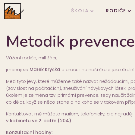
ŠKOLA
RODIČE
Metodik prevence
Vážení rodiče, milí žáci,
jmenuji se
Marek Kryška
a pracuji na naší škole jako škol
Mezi tyto jevy, které můžeme také nazvat nežádoucími, pat
(závislost na počítačích), zneužívání návykových látek, 
úkolem je zejména tzv. primární prevence, tedy naučit žá
co dělat, když se něco stane a na koho se v takovém přípa
Kontaktovat mě můžete mailem, telefonicky, ale nejradě
v kabinetu ve 2. patře (204).
Konzultační hodiny: