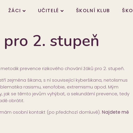
ŽÁCI
UČITELÉ
ŠKOLNÍ KLUB
ŠKO
 pro 2. stupeň
ní metodik prevence rizikového chování žáků pro 2. stupeň.
ří zejména šikana, s ní související kyberšikana, netolismus
problematika rasismu, xenofobie, extremismu apod. Mým
ky, jak se těmto jevům vyhýbat, a sekundární prevence, tedy
dě obrátit.
ji mám osobní kontakt (po předchozí domluvě).
Najdete mě