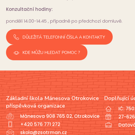
Konzultační hodiny:
pondělí 14.00-14.45 , případně po předchozí domluvě.
DŮLEŽITÁ TELEFONNÍ ČÍSLA A KONTAKTY
KDE MŮŽU HLEDAT POMOC ?
Základní škola Mánesova Otrokovice
Doplňující ú
příspěvková organizace
IČ: 75
Mánesova 908 765 02, Otrokovice
27-626
+420 576 771 272
Datov
skola@zsotrman.cz