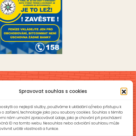
Spravovat souhlas s cookies
Školní jídelna a školní družina
skytli co nejlepší služby, používáme k ukládání a/nebo přístupu k
íková
ŠJ: +420 577 927 979
o zařízení, technologie jako jsou soubory cookies. Souhlas s těmito
ŠD: +420 577 926 720
emi nám umožní zpracovávat údaje, jako je chování při procházení
ečná ID na tomto webu. Nesouhlas nebo odvolání souhlasu může
z
vlivnit určité vlastnosti a funkce.
reditelna@zsotrman.cz