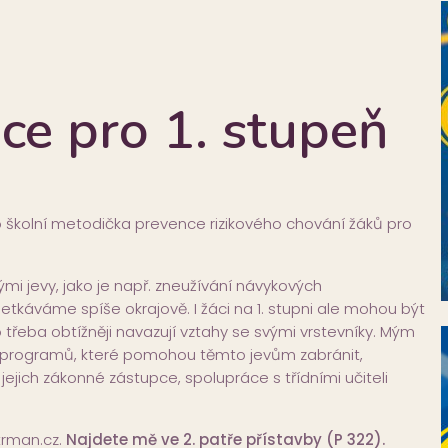
ce pro 1. stupeň
 školní metodička prevence rizikového chování žáků pro
ými jevy, jako je např. zneužívání návykových
setkáváme spíše okrajově. I žáci na 1. stupni ale mohou být
řeba obtížněji navazují vztahy se svými vrstevníky. Mým
h programů, které pomohou těmto jevům zabránit,
jejich zákonné zástupce, spolupráce s třídními učiteli
rman.cz.
Najdete mě ve 2. patře přístavby (P 322).