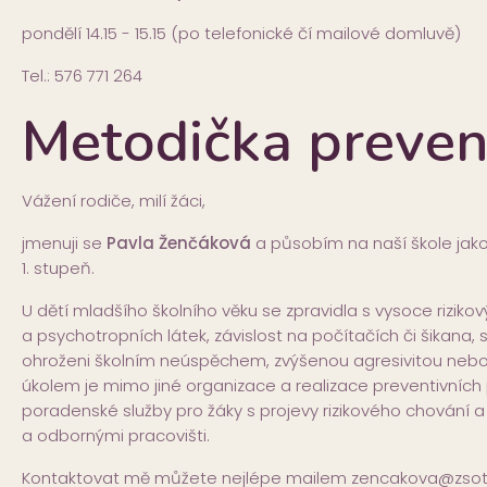
pondělí 14.15 - 15.15 (po telefonické čí mailové domluvě)
Tel.: 576 771 264
Metodička preven
Vážení rodiče, milí žáci,
jmenuji se
Pavla Ženčáková
a působím na naší škole jako
1. stupeň.
U dětí mladšího školního věku se zpravidla s vysoce rizikov
a psychotropních látek, závislost na počítačích či šikana, 
ohroženi školním neúspěchem, zvýšenou agresivitou nebo t
úkolem je mimo jiné organizace a realizace preventivníc
poradenské služby pro žáky s projevy rizikového chování a 
a odbornými pracovišti.
Kontaktovat mě můžete nejlépe mailem zencakova@zsot