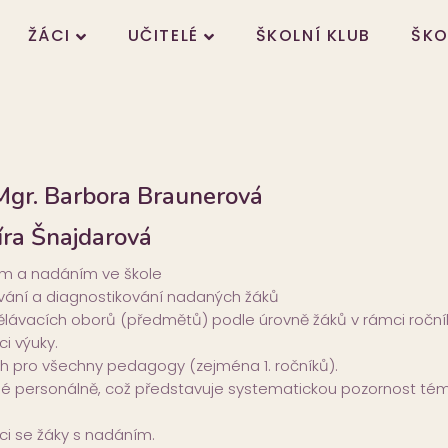
ŽÁCI
UČITELÉ
ŠKOLNÍ KLUB
ŠKO
 Mgr. Barbora Braunerová
íra Šnajdarová
lem a nadáním ve škole
ování a diagnostikování nadaných žáků
zdělávacích oborů (předmětů) podle úrovně žáků v rámci roční
i výuky.
h pro všechny pedagogy (zejména 1. ročníků).
é personálně, což představuje systematickou pozornost tém
áci se žáky s nadáním.