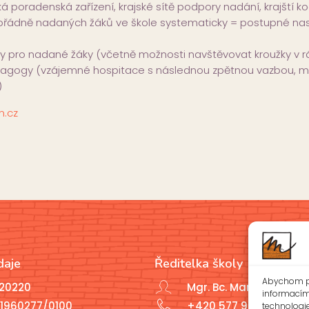
á poradenská zařízení, krajské sítě podpory nadání, krajští k
ořádně nadaných žáků ve škole systematicky = postupné nast
 pro nadané žáky (včetně možnosti navštěvovat kroužky v rá
edagogy (vzájemné hospitace s následnou zpětnou vazbou, me
)
n.cz
daje
Ředitelka školy
Abychom po
020220
Mgr. Bc. Marcela Javoř
informacím 
1960277/0100
+420 577 926 721
technologi