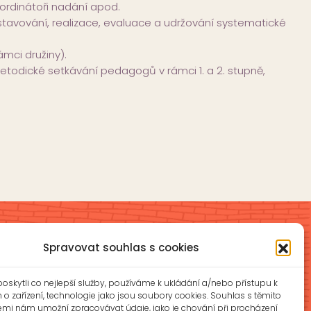
oordinátoři nadání apod.
avování, realizace, evaluace a udržování systematické
mci družiny).
todické setkávání pedagogů v rámci 1. a 2. stupně,
Spravovat souhlas s cookies
Školní jídelna a školní družina
skytli co nejlepší služby, používáme k ukládání a/nebo přístupu k
íková
ŠJ: +420 577 927 979
o zařízení, technologie jako jsou soubory cookies. Souhlas s těmito
ŠD: +420 577 926 720
emi nám umožní zpracovávat údaje, jako je chování při procházení