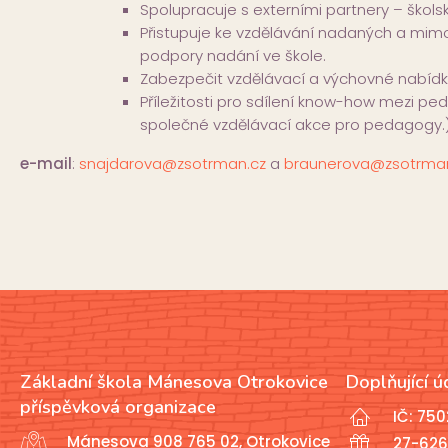
Spolupracuje s externími partnery – školsk
Přistupuje ke vzdělávání nadaných a mim
podpory nadání ve škole.
Zabezpečit vzdělávací a výchovné nabídky
Příležitosti pro sdílení know-how mezi p
společné vzdělávací akce pro pedagogy.
e-mail
:
snajdarova@zsotrman.cz
a
braunerova@zsotrma
Základní škola Mánesova Otrokovice
Doplňující ú
příspěvková organizace
IČ: 75
Mánesova 908 765 02, Otrokovice
27-626