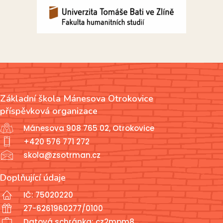
Základní škola Mánesova Otrokovice
příspěvková organizace
Mánesova 908 765 02, Otrokovice
+420 576 771 272
skola@zsotrman.cz
Doplňující údaje
IČ: 75020220
27-6261960277/0100
Datová schránka: cz2mpm8