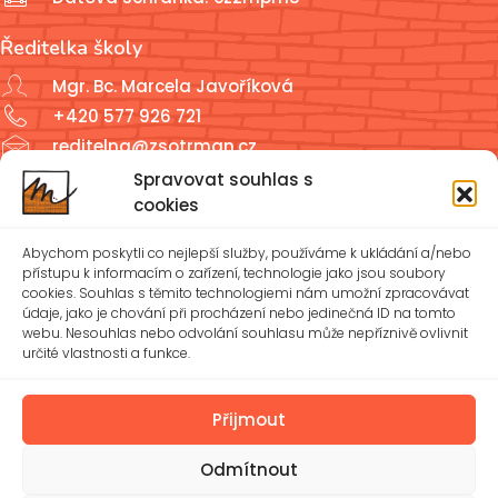
Ředitelka školy
Mgr. Bc. Marcela Javoříková
+420 577 926 721
reditelna@zsotrman.cz
Spravovat souhlas s
Školní jídelna a školní družina
cookies
ŠJ: +420 577 927 979
Abychom poskytli co nejlepší služby, používáme k ukládání a/nebo
ŠD: +420 577 926 720
přístupu k informacím o zařízení, technologie jako jsou soubory
cookies. Souhlas s těmito technologiemi nám umožní zpracovávat
údaje, jako je chování při procházení nebo jedinečná ID na tomto
reditelna@zsotrman.cz
webu. Nesouhlas nebo odvolání souhlasu může nepříznivě ovlivnit
určité vlastnosti a funkce.
Zásady cookies (EU)
Ochrana osobních údajů – GDPR
Přijmout
Odmítnout
Spravovat souhlas
Prohlášení o přístupnosti