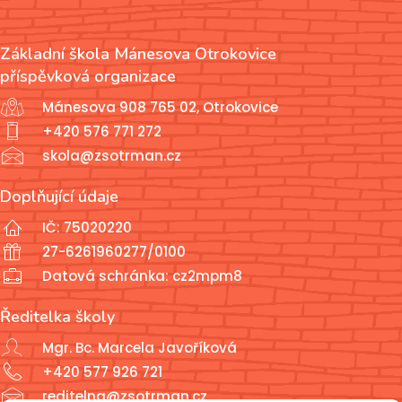
Základní škola Mánesova Otrokovice
příspěvková organizace
Mánesova 908 765 02, Otrokovice
+420 576 771 272
skola@zsotrman.cz
Doplňující údaje
IČ: 75020220
27-6261960277/0100
Datová schránka: cz2mpm8
Ředitelka školy
Mgr. Bc. Marcela Javoříková
+420 577 926 721
reditelna@zsotrman.cz