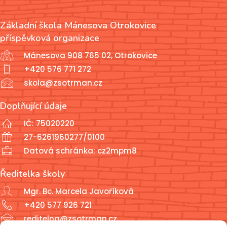
Základní škola Mánesova Otrokovice
příspěvková organizace
Mánesova 908 765 02, Otrokovice
+420 576 771 272
skola@zsotrman.cz
Doplňující údaje
IČ: 75020220
27-6261960277/0100
Datová schránka: cz2mpm8
Ředitelka školy
Mgr. Bc. Marcela Javoříková
+420 577 926 721
reditelna@zsotrman.cz