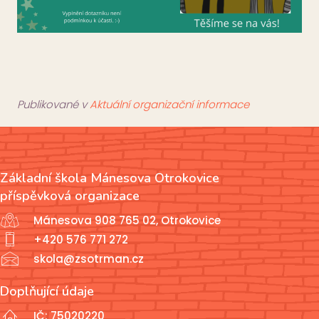
Publikované v
Aktuální organizační informace
Základní škola Mánesova Otrokovice
příspěvková organizace
Mánesova 908 765 02, Otrokovice
+420 576 771 272
skola@zsotrman.cz
Doplňující údaje
IČ: 75020220