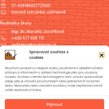
27-6261960277/0100
Datová schránka: cz2mpm8
Ředitelka školy
Mgr. Bc. Marcela Javoříková
+420 577 926 721
reditelna@zsotrman.cz
Spravovat souhlas s
Školní jídelna a školní družina
cookies
ŠJ: +420 577 927 979
Abychom poskytli co nejlepší služby, používáme k ukládání a/nebo
ŠD: +420 577 926 720
přístupu k informacím o zařízení, technologie jako jsou soubory
cookies. Souhlas s těmito technologiemi nám umožní zpracovávat
údaje, jako je chování při procházení nebo jedinečná ID na tomto
reditelna@zsotrman.cz
webu. Nesouhlas nebo odvolání souhlasu může nepříznivě ovlivnit
určité vlastnosti a funkce.
Zásady cookies (EU)
Ochrana osobních údajů – GDPR
Přijmout