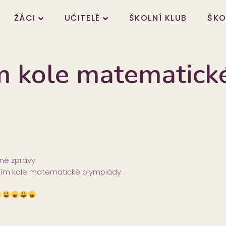
ŽÁCI
UČITELÉ
ŠKOLNÍ KLUB
ŠKO
m kole matematick
mné zprávy.
esním kole matematické olympiády.