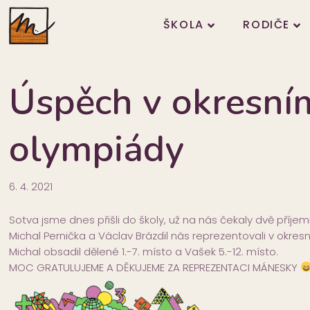
ŠKOLA
RODIČE
Úspěch v okresní
olympiády
6. 4. 2021
Sotva jsme dnes přišli do školy, už na nás čekaly dvě příje
Michal Pernička a Václav Brázdil nás reprezentovali v okr
Michal obsadil dělené 1.-7. místo a Vašek 5.-12. místo.
MOC GRAT
ULUJEME A DĚKUJEME ZA REPREZEN
TACI MÁNESKY