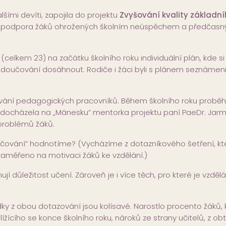
šími devíti, zapojila do projektu
Zvyšování kvality základn
la podpora žáků ohrožených školním neúspěchem a předčas
celkem 23) na začátku školního roku individuální plán, kde si 
in doučování dosáhnout. Rodiče i žáci byli s plánem seznámen
ávání pedagogických pracovníků. Během školního roku proběh
docházela na „Mánesku“ mentorka projektu paní PaeDr. Jarm
 problémů žáků.
„Doučování“ hodnotíme? (Vycházíme z dotazníkového šetření, kt
zaměřeno na motivaci žáků ke vzdělání.)
í důležitost učení. Zároveň je i více těch, pro které je vzdělá
ky z obou dotazování jsou kolísavé. Narostlo procento žáků, k
žícího se konce školního roku, nároků ze strany učitelů, z obt