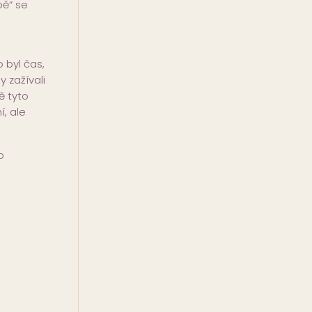
bě“ se
o byl čas,
 zažívali
ě tyto
, ale
o