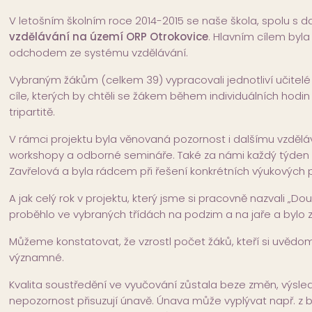
V letošním školním roce 2014-2015 se naše škola, spolu s dal
vzdělávání na území ORP Otrokovice
. Hlavním cílem by
odchodem ze systému vzdělávání.
Vybraným žákům (celkem 39) vypracovali jednotliví učitelé (
cíle, kterých by chtěli se žákem během individuálních hod
tripartitě.
V rámci projektu byla věnovaná pozornost i dalšímu vzděl
workshopy a odborné semináře. Také za námi každý týden 
Zavřelová a byla rádcem při řešení konkrétních výukových
A jak celý rok v projektu, který jsme si pracovně nazvali 
proběhlo ve vybraných třídách na podzim a na jaře a bylo 
Můžeme konstatovat, že vzrostl počet žáků, kteří si uvědomuj
významné.
Kvalita soustředění ve vyučování zůstala beze změn, výsled
nepozornost přisuzují únavě. Únava může vyplývat např. z blí