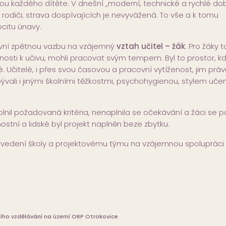
 každého dítěte. V dnešní „moderní, technické a rychlé do
odiči; strava dospívajících je nevyvážená. To vše a k tomu
citu únavy.
ivní zpětnou vazbu na vzájemný
vztah učitel – žák
. Pro žáky t
nosti k učivu, mohli pracovat svým tempem. Byl to prostor, kdy
Učitelé, i přes svou časovou a pracovní vytíženost, jim práv
i i jinými školními těžkostmi, psychohygienou, stylem učení
splnil požadovaná kritéria, nenaplnila se očekávání a žáci se p
stní a lidské byl projekt naplněn beze zbytku.
edení školy a projektovému týmu na vzájemnou spolupráci
ního vzdělávání na území ORP Otrokovice