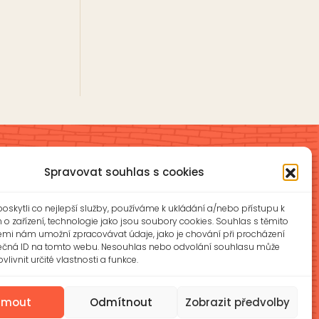
Spravovat souhlas s cookies
Školní jídelna a školní družina
skytli co nejlepší služby, používáme k ukládání a/nebo přístupu k
íková
ŠJ: +420 577 927 979
o zařízení, technologie jako jsou soubory cookies. Souhlas s těmito
ŠD: +420 577 926 720
emi nám umožní zpracovávat údaje, jako je chování při procházení
ečná ID na tomto webu. Nesouhlas nebo odvolání souhlasu může
z
vlivnit určité vlastnosti a funkce.
reditelna@zsotrman.cz
Prohlášení o přístupnosti
ijmout
Odmítnout
Zobrazit předvolby