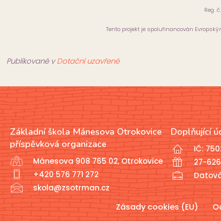
Reg. č
Tento projekt je spolufinancován Evropsk
Publikované v
Dotační uzavřené
Základní škola Mánesova Otrokovice
Doplňující ú
příspěvková organizace
IČ: 75
Mánesova 908 765 02, Otrokovice
27-626
+420 576 771 272
Datov
skola@zsotrman.cz
Zásady cookies (EU)
O