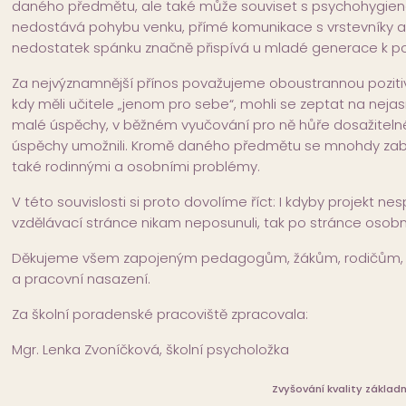
daného předmětu, ale také může souviset s psychohygienou
nedostává pohybu venku, přímé komunikace s vrstevníky a r
nedostatek spánku značně přispívá u mladé generace k po
Za nejvýznamnější přínos považujeme oboustrannou pozit
kdy měli učitele „jenom pro sebe“, mohli se zeptat na nejas
malé úspěchy, v běžném vyučování pro ně hůře dosažitelné. 
úspěchy umožnili. Kromě daného předmětu se mnohdy zabýval
také rodinnými a osobními problémy.
V této souvislosti si proto dovolíme říct: I kdyby projekt ne
vzdělávací stránce nikam neposunuli, tak po stránce osobno
Děkujeme všem zapojeným pedagogům, žákům, rodičům, v
a pracovní nasazení.
Za školní poradenské pracoviště zpracovala:
Mgr. Lenka Zvoníčková, školní psycholožka
Zvyšování kvality základ