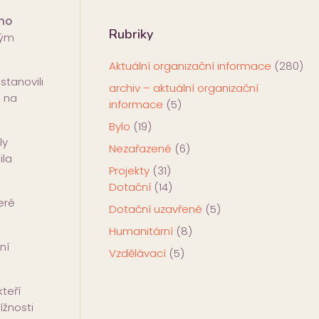
ího
Rubriky
ným
Aktuální organizační informace
(280)
stanovili
archiv – aktuální organizační
i na
informace
(5)
Bylo
(19)
ly
Nezařazené
(6)
ila
Projekty
(31)
Dotační
(14)
eré
Dotační uzavřené
(5)
Humanitární
(8)
ní
Vzdělávací
(5)
teří
ížnosti