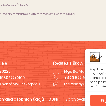
. CZ.1.07/1.1.00/46.0010
ým sociálním fondem a státním rozpočtem České republiky.
daje
Ředitelka školy
Abychom po
020220
Mgr. Bc. Marcela Javoř
informacím 
1960277/0100
+420 577 926 721
technologi
nebo jedin
á schránka: cz2mpm8
reditelna@zsotrman.c
nepříznivě o
chrana osobních údajů – GDPR
Spravovat souhlas
Př