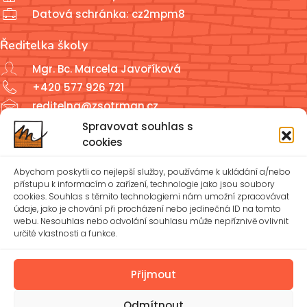
Datová schránka: cz2mpm8
Ředitelka školy
Mgr. Bc. Marcela Javoříková
+420 577 926 721
reditelna@zsotrman.cz
Spravovat souhlas s
Školní jídelna a školní družina
cookies
ŠJ: +420 577 927 979
Abychom poskytli co nejlepší služby, používáme k ukládání a/nebo
ŠD: +420 577 926 720
přístupu k informacím o zařízení, technologie jako jsou soubory
cookies. Souhlas s těmito technologiemi nám umožní zpracovávat
údaje, jako je chování při procházení nebo jedinečná ID na tomto
reditelna@zsotrman.cz
webu. Nesouhlas nebo odvolání souhlasu může nepříznivě ovlivnit
určité vlastnosti a funkce.
Zásady cookies (EU)
Ochrana osobních údajů – GDPR
Přijmout
Odmítnout