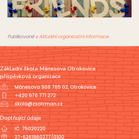
Publikované v
Aktuální organizační informace
Základní škola Mánesova Otrokovice
příspěvková organizace
Mánesova 908 765 02, Otrokovice
+420 576 771 272
skola@zsotrman.cz
Doplňující údaje
IČ: 75020220
27-6261960277/0100