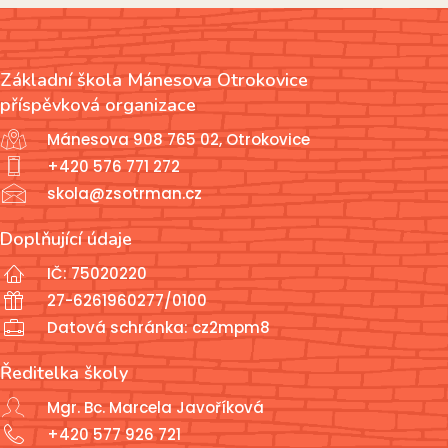
Základní škola Mánesova Otrokovice
příspěvková organizace
Mánesova 908 765 02, Otrokovice
+420 576 771 272
skola@zsotrman.cz
Doplňující údaje
IČ: 75020220
27-6261960277/0100
Datová schránka: cz2mpm8
Ředitelka školy
Mgr. Bc. Marcela Javoříková
+420 577 926 721