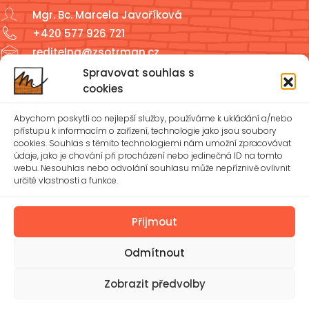
Mgr. Bc. Marcela Javoříková
+420 577 926 721
reditelna@zsotrman.cz
Spravovat souhlas s
Školní jídelna a školní družina
cookies
ŠJ: +420 577 927 979
Abychom poskytli co nejlepší služby, používáme k ukládání a/nebo
ŠD: +420 577 926 720
přístupu k informacím o zařízení, technologie jako jsou soubory
cookies. Souhlas s těmito technologiemi nám umožní zpracovávat
údaje, jako je chování při procházení nebo jedinečná ID na tomto
reditelna@zsotrman.cz
webu. Nesouhlas nebo odvolání souhlasu může nepříznivě ovlivnit
určité vlastnosti a funkce.
Zásady cookies (EU)
Ochrana osobních údajů – GDPR
Přijmout
Odmítnout
Spravovat souhlas
Prohlášení o přístupnosti
Zobrazit předvolby
© 2026 Základní škola Mánesova Otrokovice, příspěvková
organizace | Vytvořil
Michael Bíreš