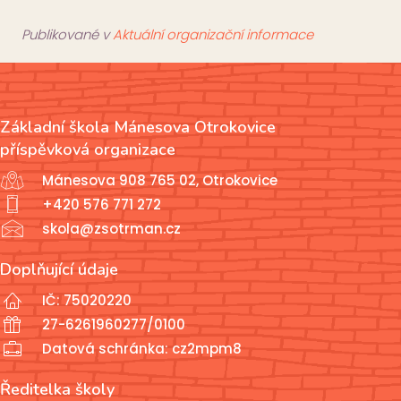
Publikované v
Aktuální organizační informace
Základní škola Mánesova Otrokovice
příspěvková organizace
Mánesova 908 765 02, Otrokovice
+420 576 771 272
skola@zsotrman.cz
Doplňující údaje
IČ: 75020220
27-6261960277/0100
Datová schránka: cz2mpm8
Ředitelka školy