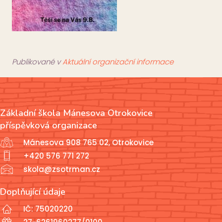
Publikované v
Aktuální organizační informace
Základní škola Mánesova Otrokovice
příspěvková organizace
Mánesova 908 765 02, Otrokovice
+420 576 771 272
skola@zsotrman.cz
Doplňující údaje
IČ: 75020220