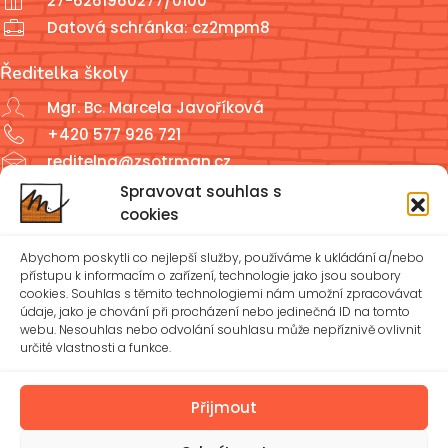
27-6261960277/0100
Datová schránka: cz2mpm8
Ředitelka školy
Mgr. Bc. Marcela Javoříková
+420 577 926 721
reditelna@zsotrman.cz
Spravovat souhlas s
Školní jídelna a školní družina
cookies
ŠJ: +420 577 927 979
Abychom poskytli co nejlepší služby, používáme k ukládání a/nebo
ŠD: +420 577 926 720
přístupu k informacím o zařízení, technologie jako jsou soubory
cookies. Souhlas s těmito technologiemi nám umožní zpracovávat
údaje, jako je chování při procházení nebo jedinečná ID na tomto
reditelna@zsotrman.cz
webu. Nesouhlas nebo odvolání souhlasu může nepříznivě ovlivnit
určité vlastnosti a funkce.
Zásady cookies (EU)
Ochrana osobních údajů – GDPR
Přijmout