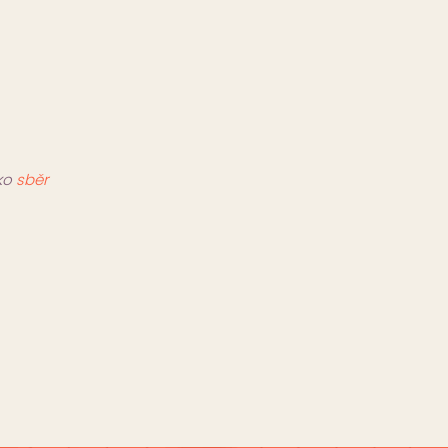
ko
sběr