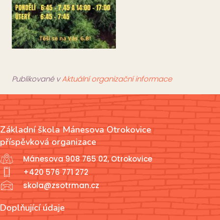
Publikované v
Aktuální organizační informace
Základní škola Mánesova Otrokovice
příspěvková organizace
Mánesova 908 765 02, Otrokovice
+420 576 771 272
skola@zsotrman.cz
Doplňující údaje