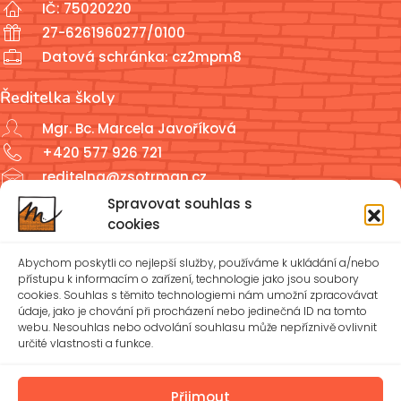
IČ: 75020220
27-6261960277/0100
Datová schránka: cz2mpm8
Ředitelka školy
Mgr. Bc. Marcela Javoříková
+420 577 926 721
reditelna@zsotrman.cz
Spravovat souhlas s
Školní jídelna a školní družina
cookies
ŠJ: +420 577 927 979
Abychom poskytli co nejlepší služby, používáme k ukládání a/nebo
ŠD: +420 577 926 720
přístupu k informacím o zařízení, technologie jako jsou soubory
cookies. Souhlas s těmito technologiemi nám umožní zpracovávat
údaje, jako je chování při procházení nebo jedinečná ID na tomto
reditelna@zsotrman.cz
webu. Nesouhlas nebo odvolání souhlasu může nepříznivě ovlivnit
určité vlastnosti a funkce.
Zásady cookies (EU)
Ochrana osobních údajů – GDPR
Přijmout