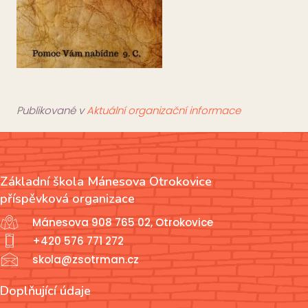
Publikované v
Aktuální organizační informace
Základní škola Mánesova Otrokovice
příspěvková organizace
Mánesova 908 765 02, Otrokovice
+420 576 771 272
skola@zsotrman.cz
Doplňující údaje