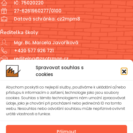
IČ: 75020220
27-6261960277/0100
Datová schránka: cz2mpm8
Ředitelka školy
Mgr. Bc. Marcela Javoříková
+420 577 926 721
reditelna@zsotrman.cz
Spravovat souhlas s
Školní jídelna a školní družina
cookies
ŠJ: +420 577 927 979
Abychom poskytli co nejlepší služby, používáme k ukládání a/nebo
ŠD: +420 577 926 720
přístupu k informacím o zařízení, technologie jako jsou soubory
cookies. Souhlas s těmito technologiemi nám umožní zpracovávat
údaje, jako je chování při procházení nebo jedinečná ID na tomto
reditelna@zsotrman.cz
webu. Nesouhlas nebo odvolání souhlasu může nepříznivě ovlivnit
určité vlastnosti a funkce.
Zásady cookies (EU)
Ochrana osobních údajů – GDPR
Přijmout