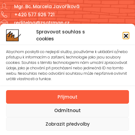
Mgr. Bc. Marcela Javoříková
+420 577 926 721
reditelna@zsotrman.cz
Spravovat souhlas s
Školní jídelna a školní družina
cookies
ŠJ: +420 577 927 979
Abychom poskytli co nejlepší služby, používáme k ukládání a/nebo
ŠD: +420 577 926 720
přístupu k informacím o zařízení, technologie jako jsou soubory
cookies. Souhlas s těmito technologiemi nám umožní zpracovávat
údaje, jako je chování při procházení nebo jedinečná ID na tomto
reditelna@zsotrman.cz
webu. Nesouhlas nebo odvolání souhlasu může nepříznivě ovlivnit
určité vlastnosti a funkce.
Zásady cookies (EU)
Ochrana osobních údajů – GDPR
Přijmout
Odmítnout
Spravovat souhlas
Prohlášení o přístupnosti
Zobrazit předvolby
© 2026 Základní škola Mánesova Otrokovice, příspěvková
organizace | Vytvořil
Michael Bíreš