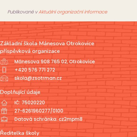
Publikované v
Aktuální organizační informace
Základní škola Mánesova Otrokovice
příspěvková organizace
Mánesova 908 765 02, Otrokovice
+420 576 771 272
skola@zsotrman.cz
Doplňující údaje
IČ: 75020220
27-6261960277/0100
Datová schránka: cz2mpm8
Ředitelka školy