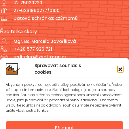
IČ: 75020220
27-6261960277/0100
Datová schránka: cz2mpm8
Ředitelka školy
Mgr. Bc. Marcela Javoříková
+420 577 926 721
reditelna@zsotrman.cz
Spravovat souhlas s
Školní jídelna a školní družina
cookies
ŠJ: +420 577 927 979
Abychom poskytli co nejlepší služby, používáme k ukládání a/nebo
ŠD: +420 577 926 720
přístupu k informacím o zařízení, technologie jako jsou soubory
cookies. Souhlas s těmito technologiemi nám umožní zpracovávat
údaje, jako je chování při procházení nebo jedinečná ID na tomto
reditelna@zsotrman.cz
webu. Nesouhlas nebo odvolání souhlasu může nepříznivě ovlivnit
určité vlastnosti a funkce.
Zásady cookies (EU)
Ochrana osobních údajů – GDPR
Přijmout