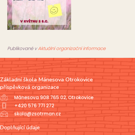
Publikované v
Aktuální organizační informace
Základní škola Mánesova Otrokovice
příspěvková organizace
Mánesova 908 765 02, Otrokovice
+420 576 771 272
skola@zsotrman.cz
Doplňující údaje