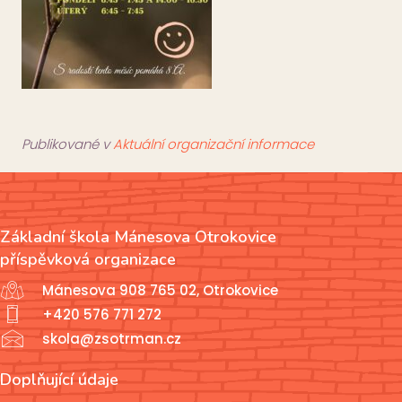
Publikované v
Aktuální organizační informace
Základní škola Mánesova Otrokovice
příspěvková organizace
Mánesova 908 765 02, Otrokovice
+420 576 771 272
skola@zsotrman.cz
Doplňující údaje