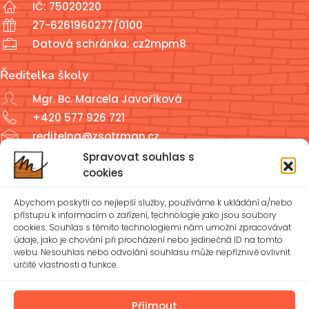
IČ: 75020220
27-6261960277/0100
Datová schránka: cz2mpm8
Ředitelka školy
Mgr. Bc. Marcela Javoříková
+420 577 926 721
reditelna@zsotrman.cz
Spravovat souhlas s
Školní jídelna a školní družina
cookies
ŠJ: +420 577 927 979
Abychom poskytli co nejlepší služby, používáme k ukládání a/nebo
ŠD: +420 577 926 720
přístupu k informacím o zařízení, technologie jako jsou soubory
cookies. Souhlas s těmito technologiemi nám umožní zpracovávat
údaje, jako je chování při procházení nebo jedinečná ID na tomto
reditelna@zsotrman.cz
webu. Nesouhlas nebo odvolání souhlasu může nepříznivě ovlivnit
určité vlastnosti a funkce.
Zásady cookies (EU)
Ochrana osobních údajů – GDPR
Přijmout