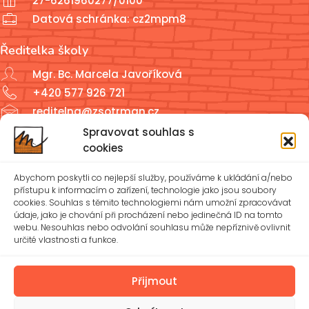
27-6261960277/0100
Datová schránka: cz2mpm8
Ředitelka školy
Mgr. Bc. Marcela Javoříková
+420 577 926 721
reditelna@zsotrman.cz
Spravovat souhlas s
Školní jídelna a školní družina
cookies
ŠJ: +420 577 927 979
Abychom poskytli co nejlepší služby, používáme k ukládání a/nebo
ŠD: +420 577 926 720
přístupu k informacím o zařízení, technologie jako jsou soubory
cookies. Souhlas s těmito technologiemi nám umožní zpracovávat
údaje, jako je chování při procházení nebo jedinečná ID na tomto
reditelna@zsotrman.cz
webu. Nesouhlas nebo odvolání souhlasu může nepříznivě ovlivnit
určité vlastnosti a funkce.
Zásady cookies (EU)
Ochrana osobních údajů – GDPR
Přijmout