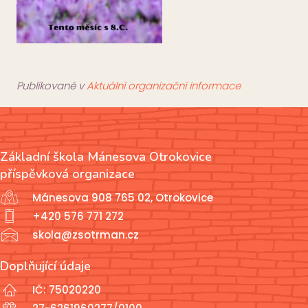
Publikované v
Aktuální organizační informace
Základní škola Mánesova Otrokovice
příspěvková organizace
Mánesova 908 765 02, Otrokovice
+420 576 771 272
skola@zsotrman.cz
Doplňující údaje
IČ: 75020220