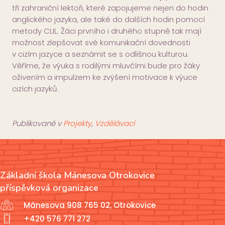
tři zahraniční lektoři, které zapojujeme nejen do hodin
anglického jazyka, ale také do dalších hodin pomocí
metody CLIL. Žáci prvního i druhého stupně tak mají
možnost zlepšovat své komunikační dovednosti
v cizím jazyce a seznámit se s odlišnou kulturou.
Věříme, že výuka s rodilými mluvčími bude pro žáky
oživením a impulzem ke zvýšení motivace k výuce
cizích jazyků.
Publikované v
Projekty
,
Vzdělávací
Základní škola Mánesova Otrokovice
příspěvková organizace
Mánesova 908 765 02, Otrokovice
+420 576 771 272