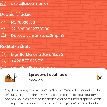
skola@zsotrman.cz
Doplňující údaje
IČ: 75020220
27-6261960277/0100
Datová schránka: cz2mpm8
Ředitelka školy
Mgr. Bc. Marcela Javoříková
+420 577 926 721
reditelna@zsotrman.cz
Spravovat souhlas s
Školní jídelna a školní družina
cookies
ŠJ: +420 577 927 979
Abychom poskytli co nejlepší služby, používáme k ukládání a/nebo
ŠD: +420 577 926 720
přístupu k informacím o zařízení, technologie jako jsou soubory
cookies. Souhlas s těmito technologiemi nám umožní zpracovávat
údaje, jako je chování při procházení nebo jedinečná ID na tomto
reditelna@zsotrman.cz