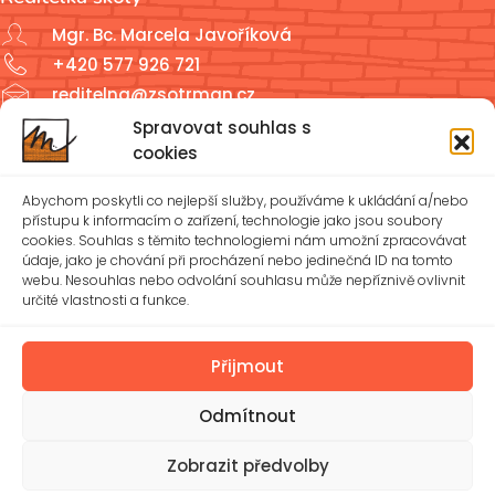
Mgr. Bc. Marcela Javoříková
+420 577 926 721
reditelna@zsotrman.cz
Spravovat souhlas s
Školní jídelna a školní družina
cookies
ŠJ: +420 577 927 979
Abychom poskytli co nejlepší služby, používáme k ukládání a/nebo
ŠD: +420 577 926 720
přístupu k informacím o zařízení, technologie jako jsou soubory
cookies. Souhlas s těmito technologiemi nám umožní zpracovávat
údaje, jako je chování při procházení nebo jedinečná ID na tomto
reditelna@zsotrman.cz
webu. Nesouhlas nebo odvolání souhlasu může nepříznivě ovlivnit
určité vlastnosti a funkce.
Zásady cookies (EU)
Ochrana osobních údajů – GDPR
Přijmout
Odmítnout
Spravovat souhlas
Prohlášení o přístupnosti
Zobrazit předvolby
© 2026 Základní škola Mánesova Otrokovice, příspěvková
organizace | Vytvořil
Michael Bíreš