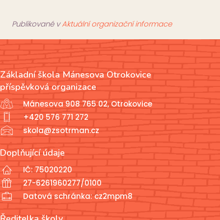
Publikované v
Aktuální organizační informace
Základní škola Mánesova Otrokovice
příspěvková organizace
Mánesova 908 765 02, Otrokovice
+420 576 771 272
skola@zsotrman.cz
Doplňující údaje
IČ: 75020220
27-6261960277/0100
Datová schránka: cz2mpm8
Ředitelka školy