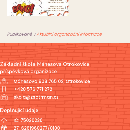
Publikované v
Aktuální organizační informace
Základní škola Mánesova Otrokovice
příspěvková organizace
Mánesova 908 765 02, Otrokovice
+420 576 771 272
skola@zsotrman.cz
Doplňující údaje
IČ: 75020220
27-6261960277/0100