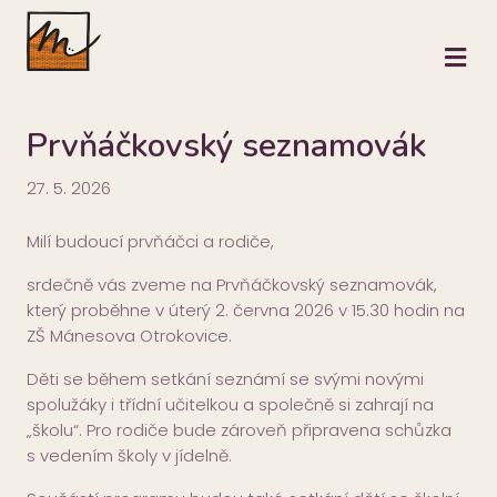
M
Prvňáčkovský seznamovák
27. 5. 2026
Milí budoucí prvňáčci a rodiče,
srdečně vás zveme na Prvňáčkovský seznamovák,
který proběhne v úterý 2. června 2026 v 15.30 hodin na
ZŠ Mánesova Otrokovice.
Děti se během setkání seznámí se svými novými
spolužáky i třídní učitelkou a společně si zahrají na
„školu“. Pro rodiče bude zároveň připravena schůzka
s vedením školy v jídelně.