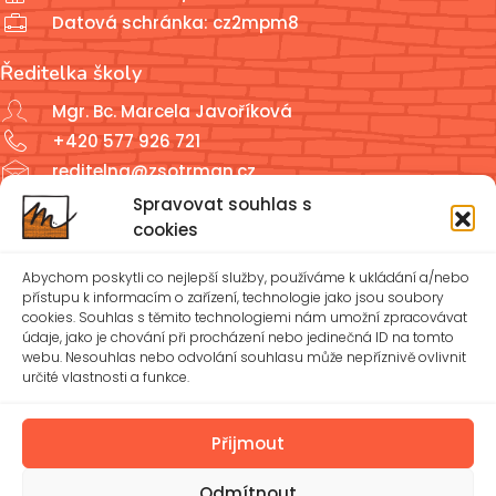
Datová schránka: cz2mpm8
Ředitelka školy
Mgr. Bc. Marcela Javoříková
+420 577 926 721
reditelna@zsotrman.cz
Spravovat souhlas s
Školní jídelna a školní družina
cookies
ŠJ: +420 577 927 979
Abychom poskytli co nejlepší služby, používáme k ukládání a/nebo
ŠD: +420 577 926 720
přístupu k informacím o zařízení, technologie jako jsou soubory
cookies. Souhlas s těmito technologiemi nám umožní zpracovávat
údaje, jako je chování při procházení nebo jedinečná ID na tomto
reditelna@zsotrman.cz
webu. Nesouhlas nebo odvolání souhlasu může nepříznivě ovlivnit
určité vlastnosti a funkce.
Zásady cookies (EU)
Ochrana osobních údajů – GDPR
Přijmout
Odmítnout