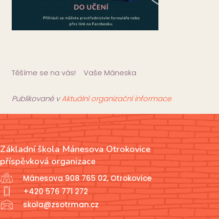
Těšíme se na vás! Vaše Máneska
Publikované v
Aktuální organizační informace
Základní škola Mánesova Otrokovice
příspěvková organizace
Mánesova 908 765 02, Otrokovice
+420 576 771 272
skola@zsotrman.cz