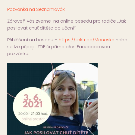
Pozvánka na Seznamovák
Zároveň vás zveme na online besedu pro rodiče „Jak
posilovat chuť dítěte do učení“.
Přihlášení na besedu –
https://linktr.ee/Maneska
nebo
se lze připojit ZDE či přímo přes Facebookovou
pozvánku.