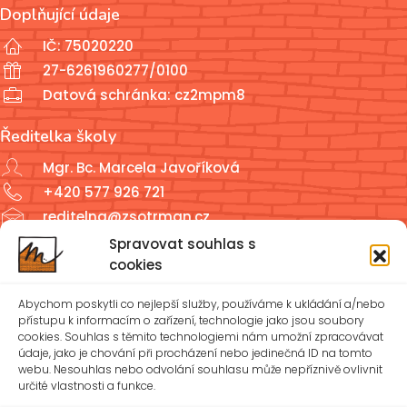
Doplňující údaje
IČ: 75020220
27-6261960277/0100
Datová schránka: cz2mpm8
Ředitelka školy
Mgr. Bc. Marcela Javoříková
+420 577 926 721
reditelna@zsotrman.cz
Spravovat souhlas s
Školní jídelna a školní družina
cookies
ŠJ: +420 577 927 979
Abychom poskytli co nejlepší služby, používáme k ukládání a/nebo
ŠD: +420 577 926 720
přístupu k informacím o zařízení, technologie jako jsou soubory
cookies. Souhlas s těmito technologiemi nám umožní zpracovávat
údaje, jako je chování při procházení nebo jedinečná ID na tomto
reditelna@zsotrman.cz
webu. Nesouhlas nebo odvolání souhlasu může nepříznivě ovlivnit
určité vlastnosti a funkce.
Zásady cookies (EU)