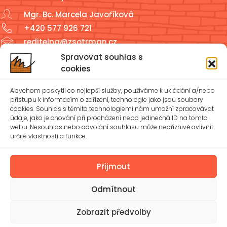
Mgr. Bc. Marcela Javoříková
+420 577 926 721
reditelna@zsotrman.cz
Spravovat souhlas s
Školní jídelna a školní družina
cookies
ŠJ: +420 577 927 979
Abychom poskytli co nejlepší služby, používáme k ukládání a/nebo
ŠD: +420 577 926 720
přístupu k informacím o zařízení, technologie jako jsou soubory
cookies. Souhlas s těmito technologiemi nám umožní zpracovávat
údaje, jako je chování při procházení nebo jedinečná ID na tomto
reditelna@zsotrman.cz
webu. Nesouhlas nebo odvolání souhlasu může nepříznivě ovlivnit
určité vlastnosti a funkce.
Zásady cookies (EU)
Ochrana osobních údajů – GDPR
Přijmout
Odmítnout
Spravovat souhlas
Prohlášení o přístupnosti
© 2026 Základní škola Mánesova Otrokovice, příspěvková
Zobrazit předvolby
organizace | Vytvořil
Michael Bíreš