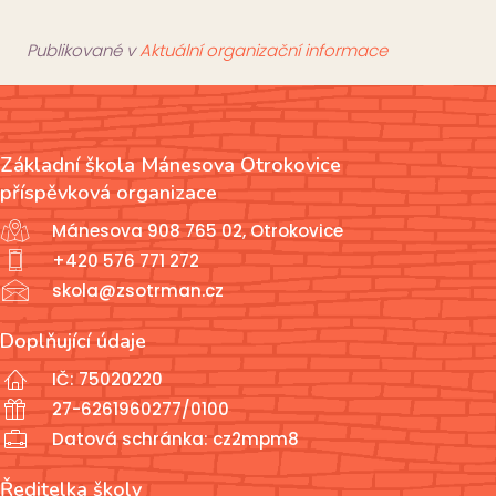
Publikované v
Aktuální organizační informace
Základní škola Mánesova Otrokovice
příspěvková organizace
Mánesova 908 765 02, Otrokovice
+420 576 771 272
skola@zsotrman.cz
Doplňující údaje
IČ: 75020220
27-6261960277/0100
Datová schránka: cz2mpm8
Ředitelka školy