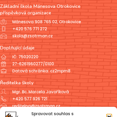
Základní škola Mánesova Otrokovice
příspěvková organizace
Mánesova 908 765 02, Otrokovice
+420 576 771 272
skola@zsotrman.cz
Doplňující údaje
IČ: 75020220
27-6261960277/0100
Datová schránka: cz2mpm8
Ředitelka školy
Mgr. Bc. Marcela Javoříková
+420 577 926 721
reditelna@zsotrman.cz
Spravovat souhlas s