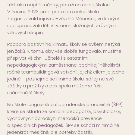
tříd, ale i napříč ročníky, potažmo celou školou.
V červnu 2023 jsme proto pro celou školu
zorganizovali bojovku Hvězdná Máneska, ve kterých
spolupracovali děti v týmech složených z různých
věkových skupin.
Podpora pozitivního klimatu školy se ovšem netýká
jen žáků. K tomu, aby vše dobře fungovalo, musíme
přispívat všichni. Učitelé i s ostatními
nepedagogickými zaměstnanci podnikají několikrát
ročně teambuildingová setkání, jejichž cílem je jedno
jediné – poznejme se i mimo školu, sdílejme své
zážitky a prožitky a pak spolu můžeme řešit
i náročnější úkoly.
Na škole funguje školní poradenské pracoviště (ŠPP),
které se skládá ze sociální pedagožky, psycholožky,
výchovných poradkyň, metodiků prevence
a speciálních pedagožek. ŠPP se schází minimálně
jedenkrát měsíčně, dle potřeby častěji.