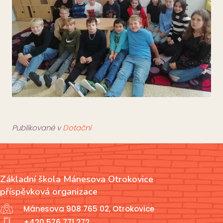
Publikované v
Dotační
Základní škola Mánesova Otrokovice
příspěvková organizace
Mánesova 908 765 02, Otrokovice
+420 576 771 272