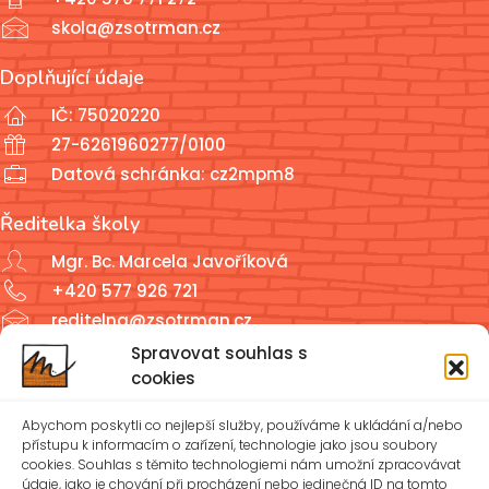
skola@zsotrman.cz
Doplňující údaje
IČ: 75020220
27-6261960277/0100
Datová schránka: cz2mpm8
Ředitelka školy
Mgr. Bc. Marcela Javoříková
+420 577 926 721
reditelna@zsotrman.cz
Spravovat souhlas s
Školní jídelna a školní družina
cookies
ŠJ: +420 577 927 979
Abychom poskytli co nejlepší služby, používáme k ukládání a/nebo
ŠD: +420 577 926 720
přístupu k informacím o zařízení, technologie jako jsou soubory
cookies. Souhlas s těmito technologiemi nám umožní zpracovávat
údaje, jako je chování při procházení nebo jedinečná ID na tomto
reditelna@zsotrman.cz