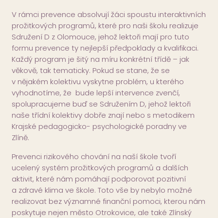
V rámci prevence absolvují žáci spoustu interaktivních
prožitkových programů, které pro naši školu realizuje
Sdružení D z Olomouce, jehož lektoři mají pro tuto
formu prevence ty nejlepší předpoklady a kvalifikaci.
Každý program je šitý na míru konkrétní třídě – jak
věkově, tak tematicky. Pokud se stane, že se
v nějakém kolektivu vyskytne problém, u kterého
vyhodnotíme, že bude lepší intervence zvenčí,
spolupracujeme buď se Sdružením D, jehož lektoři
naše třídní kolektivy dobře znají nebo s metodikem
Krajské pedagogicko- psychologické poradny ve
Zlíně.
Prevenci rizikového chování na naší škole tvoří
ucelený systém prožitkových programů a dalších
aktivit, které nám pomáhají podporovat pozitivní
a zdravé klima ve škole. Toto vše by nebylo možné
realizovat bez významné finanční pomoci, kterou nám
poskytuje nejen město Otrokovice, ale také Zlínský