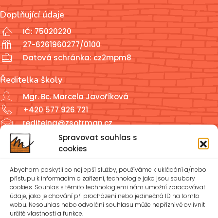
Doplňující údaje
IČ: 75020220
27-6261960277/0100
Datová schránka: cz2mpm8
Ředitelka školy
Mgr. Bc. Marcela Javoříková
+420 577 926 721
reditelna@zsotrman.cz
Spravovat souhlas s
Školní jídelna a školní družina
cookies
ŠJ: +420 577 927 979
Abychom poskytli co nejlepší služby, používáme k ukládání a/nebo
ŠD: +420 577 926 720
přístupu k informacím o zařízení, technologie jako jsou soubory
cookies. Souhlas s těmito technologiemi nám umožní zpracovávat
údaje, jako je chování při procházení nebo jedinečná ID na tomto
reditelna@zsotrman.cz
webu. Nesouhlas nebo odvolání souhlasu může nepříznivě ovlivnit
určité vlastnosti a funkce.
Zásady cookies (EU)