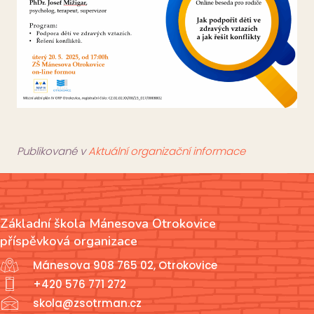
Publikované v
Aktuální organizační informace
Základní škola Mánesova Otrokovice
příspěvková organizace
Mánesova 908 765 02, Otrokovice
+420 576 771 272
skola@zsotrman.cz