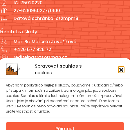
IČ: 75020220
27-6261960277/0100
Datová schránka: cz2mpm8
Ředitelka školy
Mgr. Bc. Marcela Javoříková
+420 577 926 721
reditelna@zsotrman.cz
Spravovat souhlas s
Školní jídelna a školní družina
cookies
ŠJ: +420 577 927 979
Abychom poskytli co nejlepší služby, používáme k ukládání a/nebo
ŠD: +420 577 926 720
přístupu k informacím o zařízení, technologie jako jsou soubory
cookies. Souhlas s těmito technologiemi nám umožní zpracovávat
údaje, jako je chování při procházení nebo jedinečná ID na tomto
reditelna@zsotrman.cz
webu. Nesouhlas nebo odvolání souhlasu může nepříznivě ovlivnit
určité vlastnosti a funkce.
Zásady cookies (EU)
Ochrana osobních údajů – GDPR
Přijmout