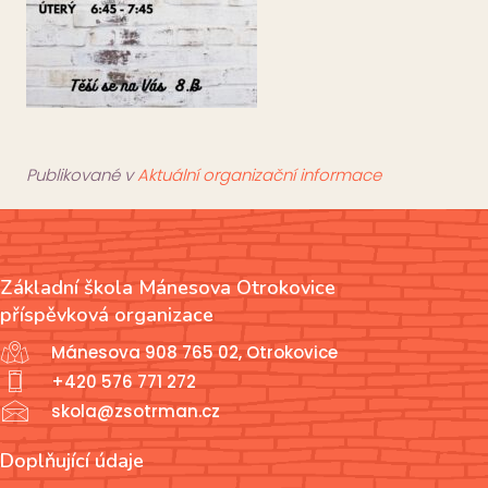
Publikované v
Aktuální organizační informace
Základní škola Mánesova Otrokovice
příspěvková organizace
Mánesova 908 765 02, Otrokovice
+420 576 771 272
skola@zsotrman.cz
Doplňující údaje