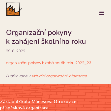
M
Organizační pokyny
k zahájení školního roku
29. 8. 2022
organizační pokyny k zahájení šk. roku 2022_23
Publikované v
Aktuální organizační informace
Základní škola Mánesova Otrokovice
příspěvková organizace