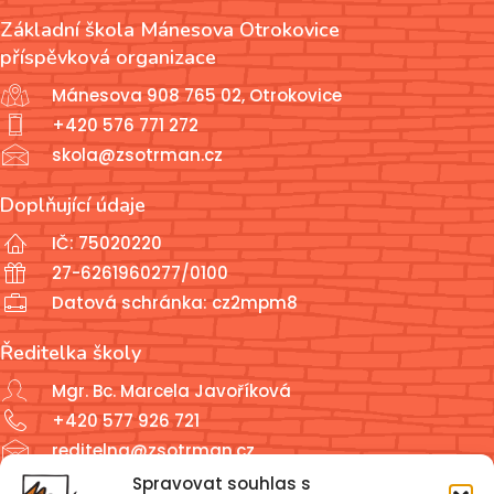
Základní škola Mánesova Otrokovice
příspěvková organizace
Mánesova 908 765 02, Otrokovice
+420 576 771 272
skola@zsotrman.cz
Doplňující údaje
IČ: 75020220
27-6261960277/0100
Datová schránka: cz2mpm8
Ředitelka školy
Mgr. Bc. Marcela Javoříková
+420 577 926 721
reditelna@zsotrman.cz
Spravovat souhlas s