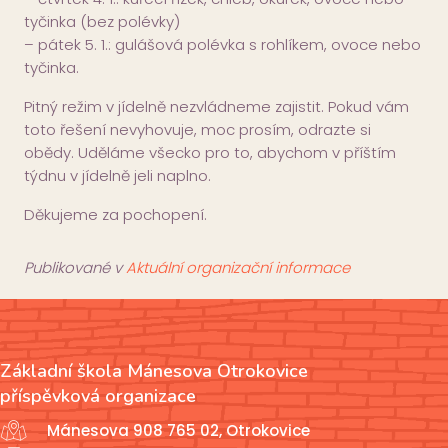
tyčinka (bez polévky)
– pátek 5. 1.: gulášová polévka s rohlíkem, ovoce nebo
tyčinka.
Pitný režim v jídelně nezvládneme zajistit. Pokud vám
toto řešení nevyhovuje, moc prosím, odrazte si
obědy. Uděláme všecko pro to, abychom v příštím
týdnu v jídelně jeli naplno.
Děkujeme za pochopení.
Publikované v
Aktuální organizační informace
Základní škola Mánesova Otrokovice
příspěvková organizace
Mánesova 908 765 02, Otrokovice