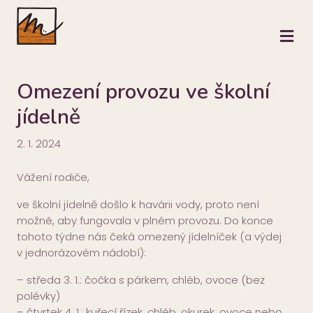
M
Omezení provozu ve školní
jídelně
2. 1. 2024
Vážení rodiče,
ve školní jídelně došlo k havárii vody, proto není
možné, aby fungovala v plném provozu. Do konce
tohoto týdne nás čeká omezený jídelníček (a výdej
v jednorázovém nádobí):
– středa 3. 1.: čočka s párkem, chléb, ovoce (bez
polévky)
– čtvrtek 4. 1.: kuřecí řízek, chléb, okurek, ovoce nebo