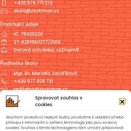
+420 576 771 272
skola@zsotrman.cz
Doplňující údaje
IČ: 75020220
27-6261960277/0100
Datová schránka: cz2mpm8
Ředitelka školy
Mgr. Bc. Marcela Javoříková
+420 577 926 721
reditelna@zsotrman.cz
Spravovat souhlas s
Školní jídelna a školní družina
cookies
ŠJ: +420 577 927 979
Abychom poskytli co nejlepší služby, používáme k ukládání a/nebo
ŠD: +420 577 926 720
přístupu k informacím o zařízení, technologie jako jsou soubory
cookies. Souhlas s těmito technologiemi nám umožní zpracovávat