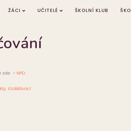
ŽÁCI
UČITELÉ
ŠKOLNÍ KLUB
ŠKO
čování
te zde –
NPD.
kty
,
Vzdělávací