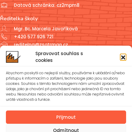
Datová schránka: cz2mpm8
Ředitelka školy
Mgr. Bc. Marcela Javoříková
+420 577 926 721
reditelna@zsotrman.cz
Spravovat souhlas s
Školní jídelna a školní družina
cookies
ŠJ: +420 577 927 979
Abychom poskytli co nejlepší služby, používáme k ukládání a/nebo
ŠD: +420 577 926 720
přístupu k informacím o zařízení, technologie jako jsou soubory
cookies. Souhlas s těmito technologiemi nám umožní zpracovávat
údaje, jako je chování při procházení nebo jedinečná ID na tomto
reditelna@zsotrman.cz
webu. Nesouhlas nebo odvolání souhlasu může nepříznivě ovlivnit
určité vlastnosti a funkce.
Zásady cookies (EU)
Ochrana osobních údajů – GDPR
Přijmout
Odmítnout