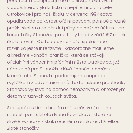
počáteční spolupráci jsme mohli Stonožku využít
v době, která byla kritická a nepříjemná pro celé
Otrokovice i pro naši školu. V červenci 1997 sotva
opadla voda po katastrofální povodni, paní Běla rázně
prošla školou a za pár dní přibyl na našem účtu milion
korun. I díky Stonožce jsme tedy hned v září 1997 mohli
školu otevřít. Od té doby se naše spolupráce
rozvinula ještě intenzivněji. Každoročně malujeme
a kreslíme vánoční přáníčka, která se stávají
oficiálními vánočními přáními města Otrokovice, jež
nám za ně pro Stonožku dává finanční odměnu.
Kromě toho Stonožku podporujeme například
i výtěžkem z adventních trhů. Takto získané prostředky
Stonožka využívá na pomoc nemocným či ohroženým
dětem v různých koutech světa.
Spolupráci s tímto hnutím má u nás ve škole na
starosti paní učitelka Ivana Řezníčková, která za
skvělé výsledky získala ocenění a stala se držitelkou
Zlaté stonožky.