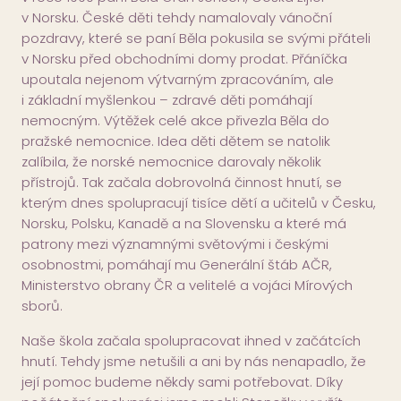
v Norsku. České děti tehdy namalovaly vánoční
pozdravy, které se paní Běla pokusila se svými přáteli
v Norsku před obchodními domy prodat. Přáníčka
upoutala nejenom výtvarným zpracováním, ale
i základní myšlenkou – zdravé děti pomáhají
nemocným. Výtěžek celé akce přivezla Běla do
pražské nemocnice. Idea děti dětem se natolik
zalíbila, že norské nemocnice darovaly několik
přístrojů. Tak začala dobrovolná činnost hnutí, se
kterým dnes spolupracují tisíce dětí a učitelů v Česku,
Norsku, Polsku, Kanadě a na Slovensku a které má
patrony mezi významnými světovými i českými
osobnostmi, pomáhají mu Generální štáb AČR,
Ministerstvo obrany ČR a velitelé a vojáci Mírových
sborů.
Naše škola začala spolupracovat ihned v začátcích
hnutí. Tehdy jsme netušili a ani by nás nenapadlo, že
její pomoc budeme někdy sami potřebovat. Díky