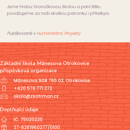
Jsme hrdou Stonožkovou školou a paní Bělu
považujeme za naši skvělou patronku i přítelkyni.
Publikované v
Humanitární
,
Projekty
Základní škola Mánesova Otrokovice
příspěvková organizace
Mánesova 908 765 02, Otrokovice
+420 576 771 272
skola@zsotrman.cz
Doplňující údaje
IČ: 75020220
27-6261960277/0100