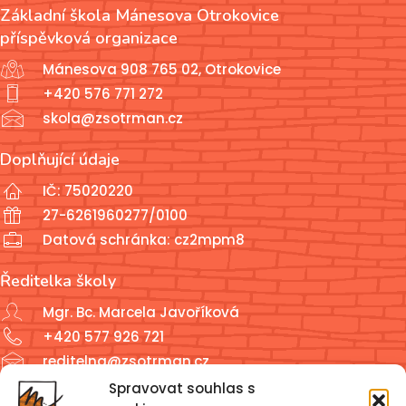
Základní škola Mánesova Otrokovice
příspěvková organizace
Mánesova 908 765 02, Otrokovice
+420 576 771 272
skola@zsotrman.cz
Doplňující údaje
IČ: 75020220
27-6261960277/0100
Datová schránka: cz2mpm8
Ředitelka školy
Mgr. Bc. Marcela Javoříková
+420 577 926 721
reditelna@zsotrman.cz
Spravovat souhlas s
Školní jídelna a školní družina