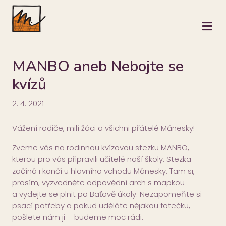
M
MANBO aneb Nebojte se
kvízů
2. 4. 2021
Vážení rodiče, milí žáci a všichni přátelé Mánesky!
Zveme vás na rodinnou kvízovou stezku MANBO,
kterou pro vás připravili učitelé naší školy. Stezka
začíná i končí u hlavního vchodu Mánesky. Tam si,
prosím, vyzvedněte odpovědní arch s mapkou
a vydejte se plnit po Baťově úkoly. Nezapomeňte si
psací potřeby a pokud uděláte nějakou fotečku,
pošlete nám ji – budeme moc rádi.