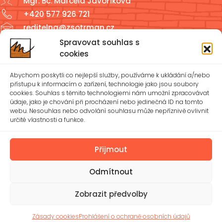
Mgr. Bc. Marcela Javoříková
+420 577 926 721
reditelna@zsotrman.cz
Spravovat souhlas s
Školní jídelna a školní družina
cookies
ŠJ: +420 577 927 979
Abychom poskytli co nejlepší služby, používáme k ukládání a/nebo
ŠD: +420 577 926 720
přístupu k informacím o zařízení, technologie jako jsou soubory
cookies. Souhlas s těmito technologiemi nám umožní zpracovávat
údaje, jako je chování při procházení nebo jedinečná ID na tomto
reditelna@zsotrman.cz
webu. Nesouhlas nebo odvolání souhlasu může nepříznivě ovlivnit
určité vlastnosti a funkce.
Zásady cookies (EU)
Ochrana osobních údajů – GDPR
Přijmout
Odmítnout
Spravovat souhlas
Prohlášení o přístupnosti
Zobrazit předvolby
© 2026 Základní škola Mánesova Otrokovice, příspěvková
organizace | Vytvořil
Michael Bíreš
Zásady cookies
Prohlášení o ochraně osobních údajů