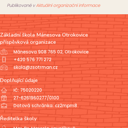
Publikované v
Aktuální organizační informace
Základní škola Mánesova Otrokovice
příspěvková organizace
Mánesova 908 765 02, Otrokovice
+420 576 771 272
skola@zsotrman.cz
Doplňující údaje
IČ: 75020220
27-6261960277/0100
Datová schránka: cz2mpm8
Ředitelka školy