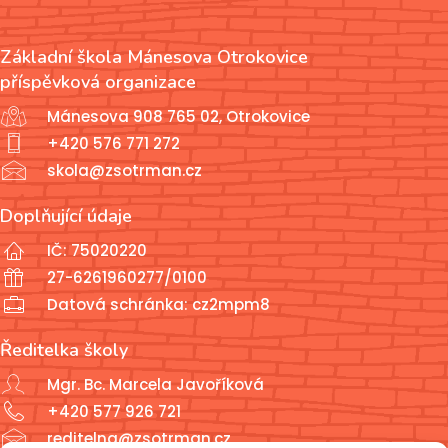
Základní škola Mánesova Otrokovice
příspěvková organizace
Mánesova 908 765 02, Otrokovice
+420 576 771 272
skola@zsotrman.cz
Doplňující údaje
IČ: 75020220
27-6261960277/0100
Datová schránka: cz2mpm8
Ředitelka školy
Mgr. Bc. Marcela Javoříková
+420 577 926 721
reditelna@zsotrman.cz