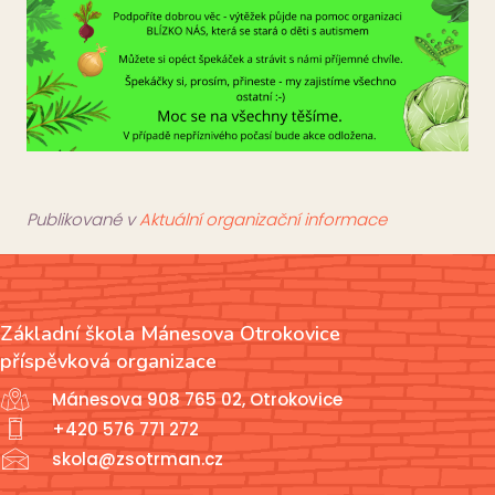
Publikované v
Aktuální organizační informace
Základní škola Mánesova Otrokovice
příspěvková organizace
Mánesova 908 765 02, Otrokovice
+420 576 771 272
skola@zsotrman.cz