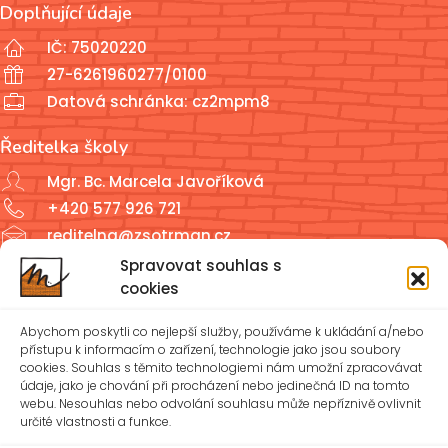
Doplňující údaje
IČ: 75020220
27-6261960277/0100
Datová schránka: cz2mpm8
Ředitelka školy
Mgr. Bc. Marcela Javoříková
+420 577 926 721
reditelna@zsotrman.cz
Spravovat souhlas s
Školní jídelna a školní družina
cookies
ŠJ: +420 577 927 979
Abychom poskytli co nejlepší služby, používáme k ukládání a/nebo
ŠD: +420 577 926 720
přístupu k informacím o zařízení, technologie jako jsou soubory
cookies. Souhlas s těmito technologiemi nám umožní zpracovávat
údaje, jako je chování při procházení nebo jedinečná ID na tomto
reditelna@zsotrman.cz
webu. Nesouhlas nebo odvolání souhlasu může nepříznivě ovlivnit
určité vlastnosti a funkce.
Zásady cookies (EU)