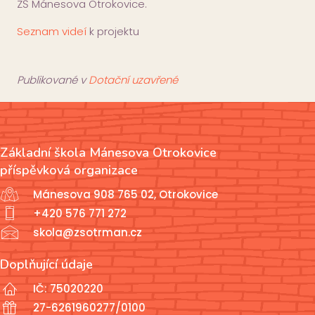
ZŠ Mánesova Otrokovice.
Seznam videí
k projektu
Publikované v
Dotační uzavřené
Základní škola Mánesova Otrokovice
příspěvková organizace
Mánesova 908 765 02, Otrokovice
+420 576 771 272
skola@zsotrman.cz
Doplňující údaje
IČ: 75020220
27-6261960277/0100