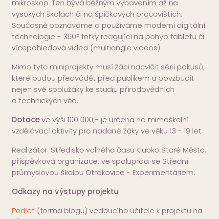
mikroskop. Ten bývá běžným vybavením až na
vysokých školách či na špičkových pracovištích.
Současně poznáváme a používáme moderní digitální
technologie - 360° fotky reagující na pohyb tabletu či
vícepohledová videa (multiangle videos).
Mimo tyto miniprojekty musí žáci nacvičit sérii pokusů,
které budou předvádět před publikem a povzbudit
nejen své spolužáky ke studiu přírodovědních
a technických věd.
Dotace
ve výši 100 000,- je určena na mimoškolní
vzdělávací aktivity pro nadané žáky ve věku 13 - 19 let.
Realizátor: Středisko volného času Klubko Staré Město,
příspěvková organizace, ve spolupráci se Střední
průmyslovou školou Otrokovice - Experimentáriem.
Odkazy na výstupy projektu
Padlet
(forma blogu) vedoucího učitele k projektu na