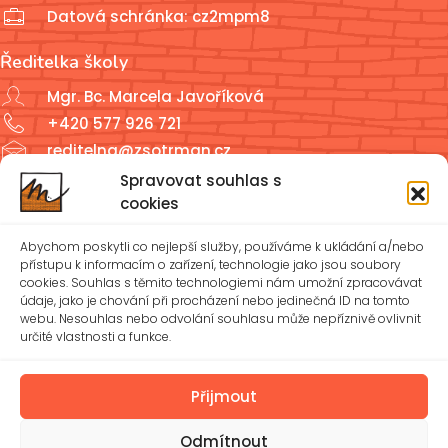
Datová schránka: cz2mpm8
Ředitelka školy
Mgr. Bc. Marcela Javoříková
+420 577 926 721
reditelna@zsotrman.cz
Spravovat souhlas s
Školní jídelna a školní družina
cookies
ŠJ: +420 577 927 979
Abychom poskytli co nejlepší služby, používáme k ukládání a/nebo
ŠD: +420 577 926 720
přístupu k informacím o zařízení, technologie jako jsou soubory
cookies. Souhlas s těmito technologiemi nám umožní zpracovávat
údaje, jako je chování při procházení nebo jedinečná ID na tomto
reditelna@zsotrman.cz
webu. Nesouhlas nebo odvolání souhlasu může nepříznivě ovlivnit
určité vlastnosti a funkce.
Zásady cookies (EU)
Ochrana osobních údajů – GDPR
Přijmout
Odmítnout