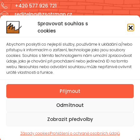
+420 577 926 721
reditelna@zsotrman.cz
Spravovat souhlas s
Školní jídelna a školní družina
cookies
ŠJ: +420 577 927 979
Abychom poskytli co nejlepší služby, používáme k ukládání a/nebo
ŠD: +420 577 926 720
přístupu k informacím o zařízení, technologie jako jsou soubory
cookies. Souhlas s těmito technologiemi nám umožní zpracovávat
údaje, jako je chování při procházení nebo jedinečná ID na tomto
reditelna@zsotrman.cz
webu. Nesouhlas nebo odvolání souhlasu může nepříznivě ovlivnit
určité vlastnosti a funkce.
Zásady cookies (EU)
Ochrana osobních údajů – GDPR
Přijmout
Odmítnout
Spravovat souhlas
Prohlášení o přístupnosti
© 2026 Základní škola Mánesova Otrokovice, příspěvková
Zobrazit předvolby
organizace | Vytvořil
Michael Bíreš
Zásady cookies
Prohlášení o ochraně osobních údajů