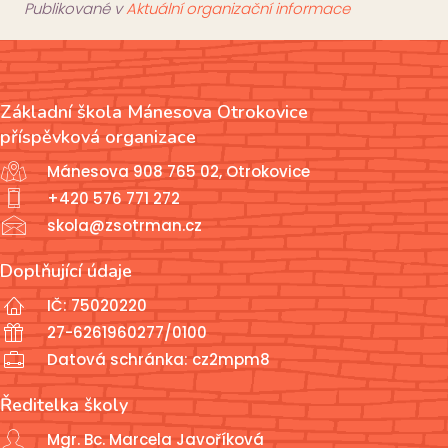
Publikované v
Aktuální organizační informace
Základní škola Mánesova Otrokovice
příspěvková organizace
Mánesova 908 765 02, Otrokovice
+420 576 771 272
skola@zsotrman.cz
Doplňující údaje
IČ: 75020220
27-6261960277/0100
Datová schránka: cz2mpm8
Ředitelka školy
Mgr. Bc. Marcela Javoříková