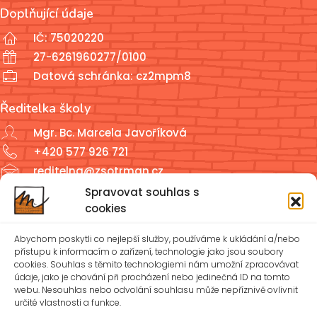
Doplňující údaje
IČ: 75020220
27-6261960277/0100
Datová schránka: cz2mpm8
Ředitelka školy
Mgr. Bc. Marcela Javoříková
+420 577 926 721
reditelna@zsotrman.cz
Spravovat souhlas s
Školní jídelna a školní družina
cookies
ŠJ: +420 577 927 979
Abychom poskytli co nejlepší služby, používáme k ukládání a/nebo
ŠD: +420 577 926 720
přístupu k informacím o zařízení, technologie jako jsou soubory
cookies. Souhlas s těmito technologiemi nám umožní zpracovávat
údaje, jako je chování při procházení nebo jedinečná ID na tomto
reditelna@zsotrman.cz
webu. Nesouhlas nebo odvolání souhlasu může nepříznivě ovlivnit
určité vlastnosti a funkce.
Zásady cookies (EU)