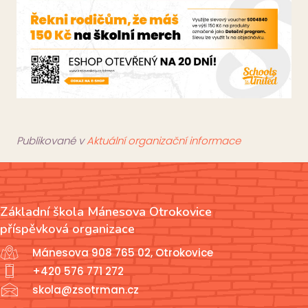
Publikované v
Aktuální organizační informace
Základní škola Mánesova Otrokovice
příspěvková organizace
Mánesova 908 765 02, Otrokovice
+420 576 771 272
skola@zsotrman.cz