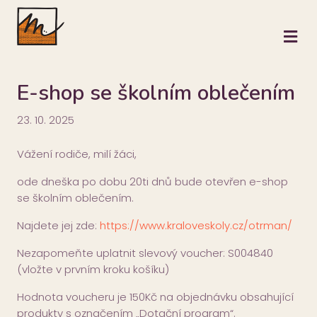
M
E-shop se školním oblečením
23. 10. 2025
Vážení rodiče, milí žáci,
ode dneška po dobu 20ti dnů bude otevřen e-shop
se školním oblečením.
Najdete jej zde:
https://www.kraloveskoly.cz/otrman/
Nezapomeňte uplatnit slevový voucher: S004840
(vložte v prvním kroku košíku)
Hodnota voucheru je 150Kč na objednávku obsahující
produkty s označením „Dotační program“.