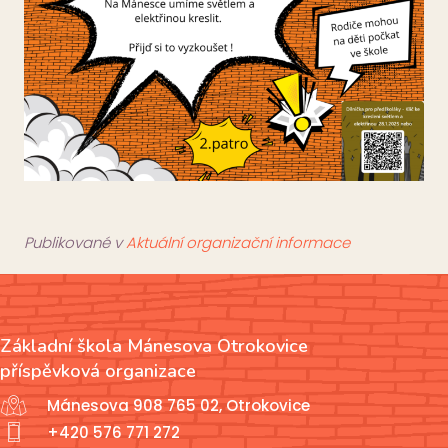
Publikované v
Aktuální organizační informace
Základní škola Mánesova Otrokovice
příspěvková organizace
Mánesova 908 765 02, Otrokovice
+420 576 771 272