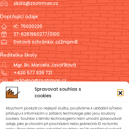
skola@zsotrman.cz
Doplňující údaje
IČ: 75020220
27-6261960277/0100
Datová schránka: cz2mpm8
Ředitelka školy
Mgr. Bc. Marcela Javoříková
+420 577 926 721
reditelna@zsotrman.cz
Spravovat souhlas s
Školní jídelna a školní družina
cookies
ŠJ: +420 577 927 979
Abychom poskytli co nejlepší služby, používáme k ukládání a/nebo
ŠD: +420 577 926 720
přístupu k informacím o zařízení, technologie jako jsou soubory
cookies. Souhlas s těmito technologiemi nám umožní zpracovávat
údaje, jako je chování při procházení nebo jedinečná ID na tomto
reditelna@zsotrman.cz
webu. Nesouhlas nebo odvolání souhlasu může nepříznivě ovlivnit