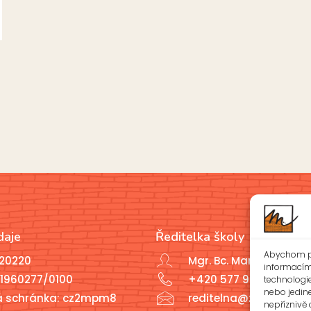
daje
Ředitelka školy
Abychom po
020220
Mgr. Bc. Marcela Javoř
informacím 
1960277/0100
+420 577 926 721
technologi
nebo jedin
á schránka: cz2mpm8
reditelna@zsotrman.c
nepříznivě o