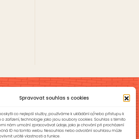
Spravovat souhlas s cookies
Školní jídelna a školní družina
skytli co nejlepší služby, používáme k ukládání a/nebo přístupu k
íková
ŠJ: +420 577 927 979
o zařízení, technologie jako jsou soubory cookies. Souhlas s těmito
ŠD: +420 577 926 720
emi nám umožní zpracovávat údaje, jako je chování při procházení
ečná ID na tomto webu. Nesouhlas nebo odvolání souhlasu může
z
vlivnit určité vlastnosti a funkce.