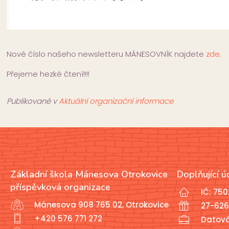
Nové číslo našeho newsletteru MÁNESOVNÍK najdete
zde
.
Přejeme hezké čtení!!!!
Publikované v
Aktuální organizační informace
Základní škola Mánesova Otrokovice
Doplňující ú
příspěvková organizace
IČ: 75
Mánesova 908 765 02, Otrokovice
27-626
+420 576 771 272
Datov