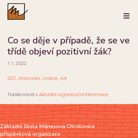
M
Co se děje v případě, že se ve
třídě objeví pozitivní žák?
7. 1. 2022
1221_testovani_rodice_A4
Publikované v
Aktuální organizační informace
Základní škola Mánesova Otrokovice
příspěvková organizace