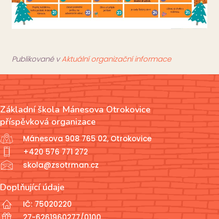
Publikované v
Aktuální organizační informace
Základní škola Mánesova Otrokovice
příspěvková organizace
Mánesova 908 765 02, Otrokovice
+420 576 771 272
skola@zsotrman.cz
Doplňující údaje
IČ: 75020220
27-6261960277/0100