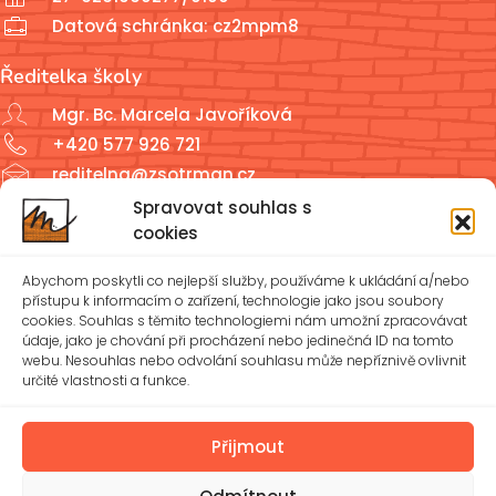
Datová schránka: cz2mpm8
Ředitelka školy
Mgr. Bc. Marcela Javoříková
+420 577 926 721
reditelna@zsotrman.cz
Spravovat souhlas s
Školní jídelna a školní družina
cookies
ŠJ: +420 577 927 979
Abychom poskytli co nejlepší služby, používáme k ukládání a/nebo
ŠD: +420 577 926 720
přístupu k informacím o zařízení, technologie jako jsou soubory
cookies. Souhlas s těmito technologiemi nám umožní zpracovávat
údaje, jako je chování při procházení nebo jedinečná ID na tomto
reditelna@zsotrman.cz
webu. Nesouhlas nebo odvolání souhlasu může nepříznivě ovlivnit
určité vlastnosti a funkce.
Zásady cookies (EU)
Ochrana osobních údajů – GDPR
Přijmout