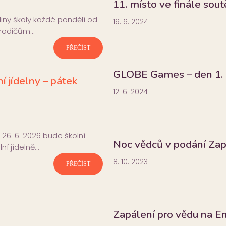
11. místo ve finále sout
iny školy každé pondělí od
19. 6. 2024
 rodičům…
PŘEČÍST
GLOBE Games – den 1.
í jídelny – pátek
12. 6. 2024
 26. 6. 2026 bude školní
Noc vědců v podání Zap
ní jídelně…
8. 10. 2023
PŘEČÍST
Zapálení pro vědu na E