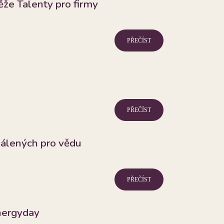
ěže Talenty pro firmy
PŘEČÍST
PŘEČÍST
álených pro vědu
PŘEČÍST
nergyday