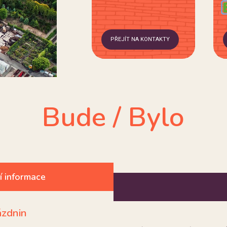
PŘEJÍT NA KONTAKTY
Bude / Bylo
í informace
ázdnin