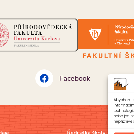
června 2026
PŘEČÍST
Abychom po
informacím 
technologi
nebo jedin
nepříznivě o