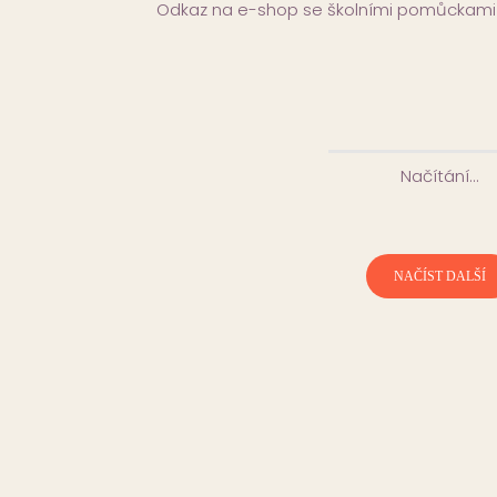
Odkaz na e-shop se školními pomůckami 
Zájmové činnosti ve školní druži
8. 6. 2026
Informujeme rodiče, že v tomto týdnu pr
zájmové činnosti školní družiny v letošním
již…
Prvňáčkovský seznamovák
27. 5. 2026
Milí budoucí prvňáčci a rodiče, srdečně 
seznamovák, který proběhne v úterý 2. če