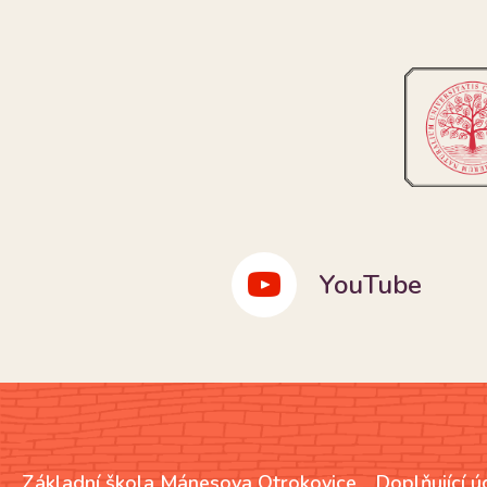
SBĚR STARÉHO PAPÍRU 1. a 2. 
26. 5. 2026
NAČÍST DALŠÍ