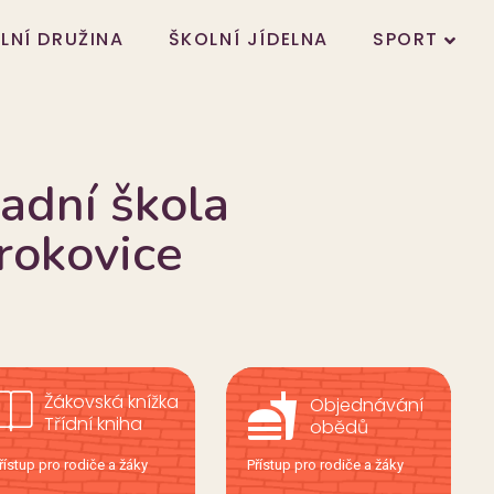
LNÍ DRUŽINA
ŠKOLNÍ JÍDELNA
SPORT
adní škola
rokovice
Žákovská knížka
fastfood
Objednávání
Třídní kniha
obědů
řístup pro rodiče a žáky
Přístup pro rodiče a žáky