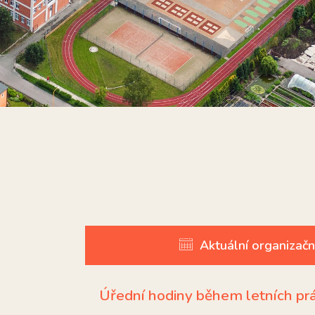
Aktuální organizačn
Úřední hodiny během letních pr