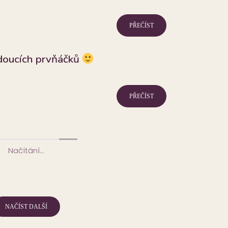
PŘEČÍST
doucích prvňáčků
PŘEČÍST
Načítání...
NAČÍST DALŠÍ