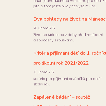
aneb jednoduchého vrtulníčku pro děti. Ž
Dub 17
jste o tom ještě nikdy neslyšeli? Tím…
Dva pohledy na život na Mánesc
20 února 2021
Život na Mánesce z doby před rouškami
a současný s rouškami…
...
írku spolku
Krásné Velikonoce i od nás z Mánesky
Kritéria přijímání dětí do 1. ročník
15
0
pro školní rok 2021/2022
10 února 2021
Kritéria pro přijímání prvňáčků pro další
školní rok.
Zapálené bádání – soutěž