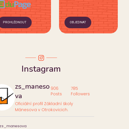
PROHLÉDNOUT
OBJEDNAT
Instagram
zs_maneso
906
785
Posts
Followers
va
Oficiální profil Základní školy
Mánesova v Otrokovicich.
zs_manesova
zs_maneso