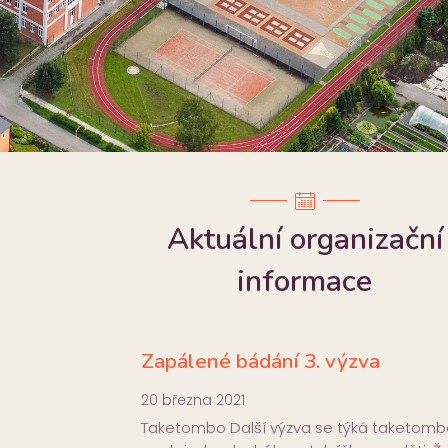
Aktuální organizační
informace
Zapálené bádání 3. výzva
20 března 2021
Taketombo Další výzva se týká taketomb
zs_manesova