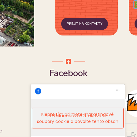
PŘEJÍT NA KONTAKTY
Facebook
Klepnutím přijměte marketingové
ZŠ Mánesova Otrokovice
soubory cookie a povolte tento obsah
a
zs_manesova