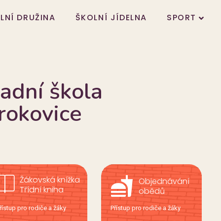
LNÍ DRUŽINA
ŠKOLNÍ JÍDELNA
SPORT
adní škola
rokovice
Žákovská knížka
fastfood
Objednávání
Třídní kniha
obědů
řístup pro rodiče a žáky
Přístup pro rodiče a žáky